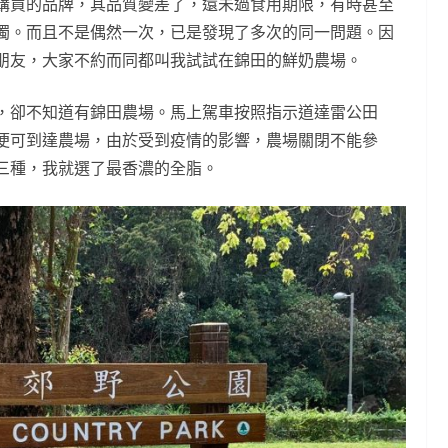
購買的品牌，其品質變差了，還未過食用期限，有時甚至
濁。而且不是偶然一次，已是發現了多次的同一問題。因
朋友，大家不約而同都叫我試試在錦田的鮮奶農場。
，卻不知道有錦田農場。馬上駕車按照指示道達雷公田
便可到達農場，由於受到疫情的影響，農場關閉不能參
三種，我就選了最香濃的全脂。