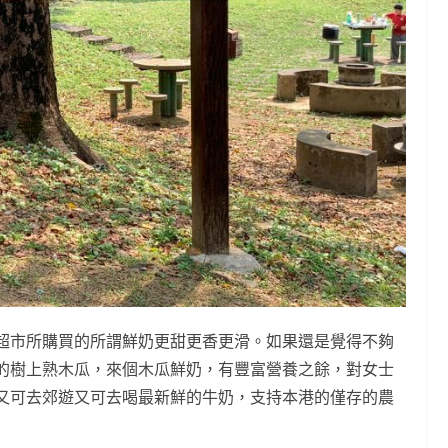
超市所購買的所謂鮮奶更甜更香更滑。如果還是覺得不夠
的樹上熟木瓜，來個木瓜鮮奶，有豐富營養之餘，對女士
又可去郊遊又可去喝最新鮮的牛奶，支持本港的僅存的農