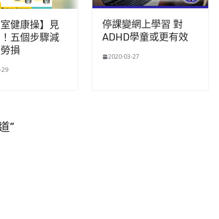
停課變網上學習 對
公室健康操】見
ADHD學童或更有效
肩！五個步驟減
頸勞損
2020-03-27
-29
道
”