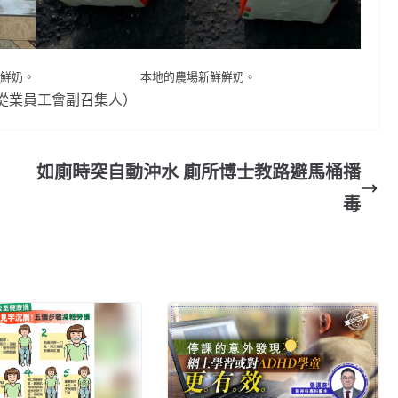
鮮奶。
本地的農場新鮮鮮奶。
球從業員工會副召集人）
如廁時突自動沖水 廁所博士教路避馬桶播
毒