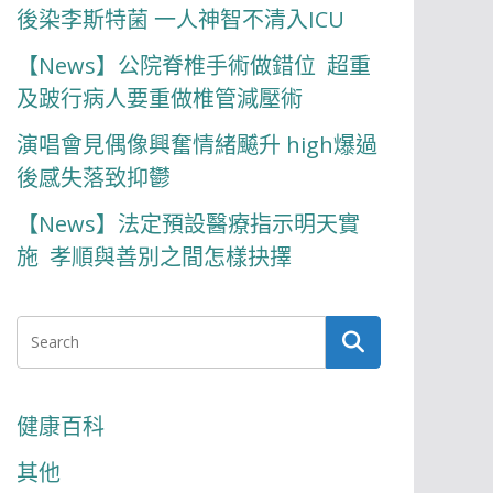
後染李斯特菌 一人神智不清入ICU
【News】公院脊椎手術做錯位 超重
及跛行病人要重做椎管減壓術
演唱會見偶像興奮情緒飇升 high爆過
後感失落致抑鬱
【News】法定預設醫療指示明天實
施 孝順與善別之間怎樣抉擇
健康百科
其他