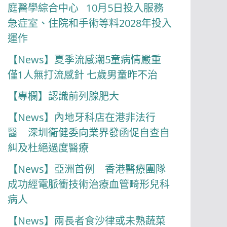
庭醫學綜合中心 10月5日投入服務
急症室、住院和手術等料2028年投入
運作
【News】夏季流感潮5童病情嚴重
僅1人無打流感針 七歲男童昨不治
【專欄】認識前列腺肥大
【News】內地牙科店在港非法行
醫 深圳衞健委向業界發函促自查自
糾及杜絕過度醫療
【News】亞洲首例 香港醫療團隊
成功經電脈衝技術治療血管畸形兒科
病人
【News】兩長者食沙律或未熟蔬菜