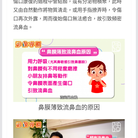
傷口康復的過程中會結痂，或有分泌物積聚，此時
又由自然動作將物質清走，或用手指撩弄時，令傷
口再次外露，周而復始傷口無法癒合，故引致頻密
流鼻血。
鼻膜薄致流鼻血的原因