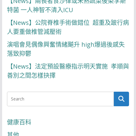
【News】兩長者食沙律或未熟蔬菜後染李斯
特菌 一人神智不清入ICU
【News】公院脊椎手術做錯位 超重及跛行病
人要重做椎管減壓術
演唱會見偶像興奮情緒飇升 high爆過後感失
落致抑鬱
【News】法定預設醫療指示明天實施 孝順與
善別之間怎樣抉擇
健康百科
其他