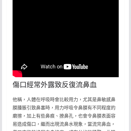
傷口經常外露致反復流鼻血
他稱，人體在呼吸時會比較用力，尤其是鼻敏感鼻
膜腫脹引致鼻塞時，用力呼吸令鼻膜有不同程度的
磨擦，加上有些鼻痕、撩鼻孔，也會令鼻膜表面容
易造成傷口，繼而出現流鼻水現象，當流完鼻血，