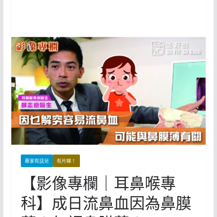
專家有話兒
有片睇！
【影像專欄｜耳鼻喉專
科】成日流鼻血因為鼻膜