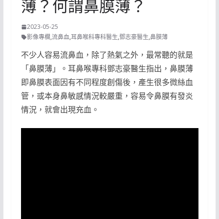
薄？何謂鼻膜薄？
2023-05-25
影像專欄
,
流鼻血
,
耳鼻喉科專科醫生
,
鄧志豪醫生
,
鼻膜薄
不少人容易流鼻血，除了熱氣之外，最常聽的就是
「鼻膜薄」。耳鼻喉專科鄧志豪醫生指出，鼻膜薄
即鼻膜表面因有不同程度創傷後，產生很多微絲血
管，或本身鼻敏感情況較嚴重，容易令鼻膜有發炎
情況，就會出現充血。