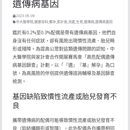
遺傳病基因
2023-05-09
中大醫學院
,
健康百科
,
備孕
,
家計會
,
流產
,
生育
,
遺傳病
,
遺傳病基因
鑑於有0.2%至0.3%配偶是帶有遺傳病基因，他們自
身沒有任何症狀，卻有風險出現慣性流產、胎兒畸
形或殘障。為提高公眾對這類遺傳問題的認知，中
大醫學院與家計會合作開展賽馬會「高危配偶遺傳
病基因篩查」計劃，以「『遺』『基』解孕」為口
號，為高風險的伴侶提供遺傳諮詢輔導及基因篩查
檢測。
基因缺陷致慣性流產或胎兒發育不
良
攜帶遺傳病的配偶可能導致慣性流產或胎兒發育不
良（如結構畸形或智障），此外配偶各自攜帶相同