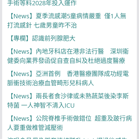
手術等料2028年投入運作
【News】夏季流感潮5童病情嚴重 僅1人無
打流感針 七歲男童昨不治
【專欄】認識前列腺肥大
【News】內地牙科店在港非法行醫 深圳衞
健委向業界發函促自查自糾及杜絕過度醫療
【News】亞洲首例 香港醫療團隊成功經電
脈衝技術治療血管畸形兒科病人
【News】兩長者食沙律或未熟蔬菜後染李斯
特菌 一人神智不清入ICU
【News】公院脊椎手術做錯位 超重及跛行病
人要重做椎管減壓術