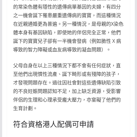
的常染色體有隱性的遺傳病單基因的夫婦，有四分
之一機會誕下罹患嚴重遺傳病的寶寶，而這種情況
在近親通婚更為普遍。另一種情況，是母親的X染色
體本身有基因缺陷，即使她的伴侶完全正常，他們
誕下的寶寶兒子卻有一半機會發病（例如脆性 X 病
導致的智力障礙或血友病導致的凝血問題）。
父母自身在以上三種情況下都不會有任何症狀，直
至他們出現慣性流產、誕下畸形或有殘障的孩子，
才發現問題存在。過往因社會對這些遺傳缺陷引致
的不良妊娠問題認知不足，加上缺乏資源，受影響
伴侶的生理和心理承受龐大壓力，亦窒礙了他們的
生育計劃。
符合資格港人配偶可申請