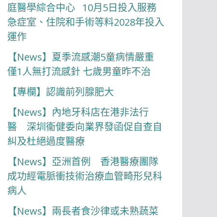
庭醫學綜合中心 10月5日投入服務
急症室、住院和手術等料2028年投入
運作
【News】夏季流感潮5童病情嚴重
僅1人無打流感針 七歲男童昨不治
【專欄】認識前列腺肥大
【News】內地牙科店在港非法行
醫 深圳衞健委向業界發函促自查自
糾及杜絕過度醫療
【News】亞洲首例 香港醫療團隊
成功經電脈衝技術治療血管畸形兒科
病人
【News】兩長者食沙律或未熟蔬菜