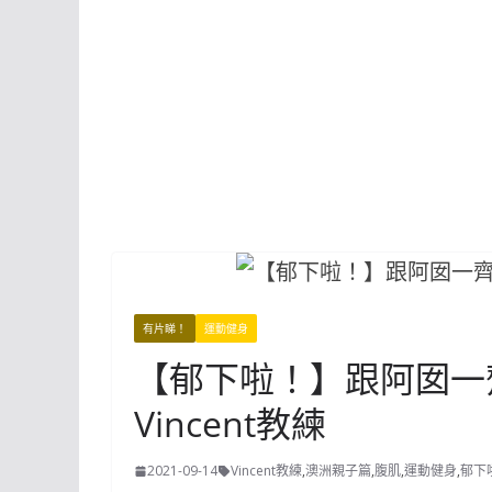
有片睇！
運動健身
【郁下啦！】跟阿囡一齊練
Vincent教練
2021-09-14
Vincent教練
,
澳洲親子篇
,
腹肌
,
運動健身
,
郁下