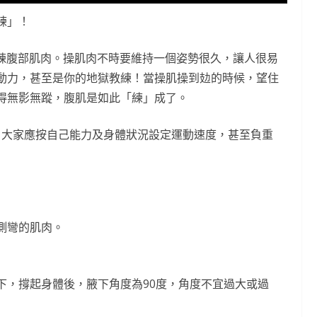
練」！
大家鍛鍊腹部肌肉。操肌肉不時要維持一個姿勢很久，讓人很易
動力，甚至是你的地獄教練！當操肌操到攰的時候，望住
得無影無蹤，腹肌是如此「練」成了。
安全，大家應按自己能力及身體狀況設定運動速度，甚至負重
側彎的肌肉。
下，撐起身體後，腋下角度為90度，角度不宜過大或過