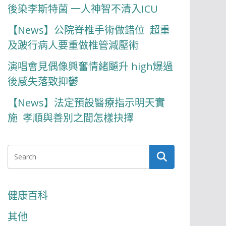
後染李斯特菌 一人神智不清入ICU
【News】公院脊椎手術做錯位 超重
及跛行病人要重做椎管減壓術
演唱會見偶像興奮情緒飇升 high爆過
後感失落致抑鬱
【News】法定預設醫療指示明天實
施 孝順與善別之間怎樣抉擇
健康百科
其他