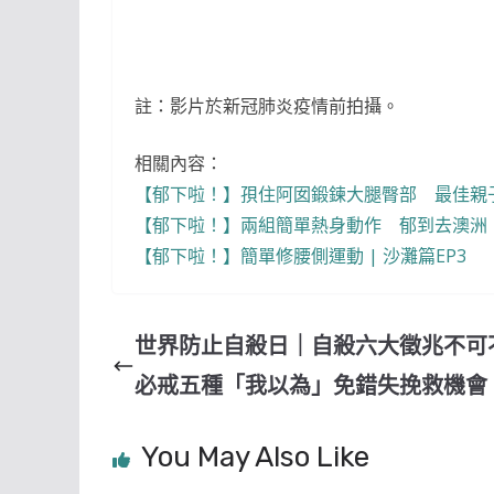
註：影片於新冠肺炎疫情前拍攝。
相關內容：
【郁下啦！】孭住阿囡鍛鍊大腿臀部 最佳親子活動 |
【郁下啦！】兩組簡單熱身動作 郁到去澳洲 | 親子
【郁下啦！】簡單修腰側運動 | 沙灘篇EP3
世界防止自殺日｜自殺六大徵兆不可
必戒五種「我以為」免錯失挽救機會
You May Also Like