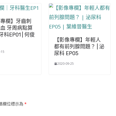
像專欄】牙齒刺
血 牙周病點算
 牙科EP01 | 何俊
【影像專欄】年輕人
生
都有前列腺問題？ | 泌
-15
尿科 EP05
2020-09-25
填欄位標示為
*