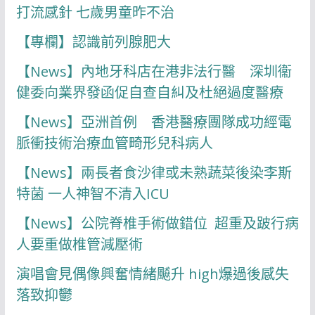
打流感針 七歲男童昨不治
【專欄】認識前列腺肥大
【News】內地牙科店在港非法行醫 深圳衞
健委向業界發函促自查自糾及杜絕過度醫療
【News】亞洲首例 香港醫療團隊成功經電
脈衝技術治療血管畸形兒科病人
【News】兩長者食沙律或未熟蔬菜後染李斯
特菌 一人神智不清入ICU
【News】公院脊椎手術做錯位 超重及跛行病
人要重做椎管減壓術
演唱會見偶像興奮情緒飇升 high爆過後感失
落致抑鬱