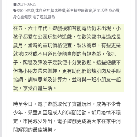
2021-08-25
330小休息
,
休息良方
,
懷舊遊戲
,
新生精神康復會
,
消閒活動
,
身心靈
,
身心靈健康
,
電子遊戲
,
靜觀
在五、六十年代，遊戲機和智能電話仍未出現，小
孩子都愛在公園玩集體遊戲，在歡笑聲中度過成長
歲月。當時的童玩價格便宜、製法簡單，有些更是
就地取材或不用道具便能自創的有趣遊戲，像抓
子、踢毽及彈波子幾款便十分受歡迎。這些遊戲不
但為小朋友帶來樂趣，更有助他們鍛煉肌肉及手眼
協調、訓練思考及計算力，並可與一班小朋友一起
玩，享受群體生活。
時至今日，電子遊戲取代了實體玩具，成為不少青
少年、兒童甚至是成人的消閒活動。近月疫情不穩
定，市民減少外出，電子遊戲更成為大家在家中消
閒解悶的最佳娛樂。