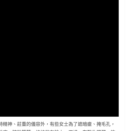
持精神、莊重的儀容外，有些女士為了遮暗瘡、掩毛孔，