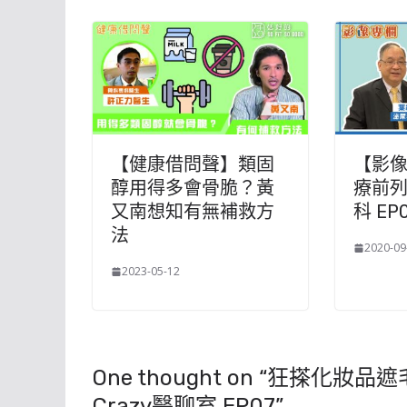
【健康借問聲】類固
【影
醇用得多會骨脆？黃
療前列
又南想知有無補救方
科 EP
法
2020-09
2023-05-12
One thought on “
狂搽化妝品遮毛
Crazy醫聊室 EP07
”