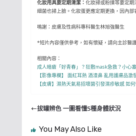
化妝用具要定期清潔：
化妝掃或粉撲等要定期
細菌也掃上臉。化妝蛋更應定期更換，因內部
鳴謝：皮膚及性病科專科醫生林旭強醫生
*短片內容僅供參考，如有懷疑，請向主診醫
相關內容：
成人暗瘡「好青春」？狂敷mask急救？小心塞毛孔
【影像專欄】 面紅耳熱 酒渣鼻 亂用護膚品激發玫
【皮膚】濕熱天氣易招壞菌引發濕疹敏感 如
拔罐辨色 一圖看懂5種身體狀況
You May Also Like