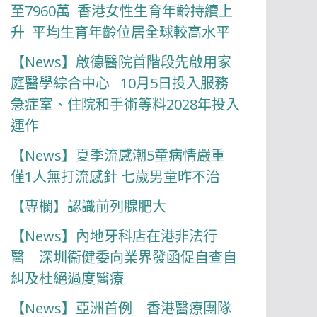
至7960萬 香港女性生育年齡持續上
升 平均生育年齡位居全球較高水平
【News】啟德醫院首階段先啟用家
庭醫學綜合中心 10月5日投入服務
急症室、住院和手術等料2028年投入
運作
【News】夏季流感潮5童病情嚴重
僅1人無打流感針 七歲男童昨不治
【專欄】認識前列腺肥大
【News】內地牙科店在港非法行
醫 深圳衞健委向業界發函促自查自
糾及杜絕過度醫療
【News】亞洲首例 香港醫療團隊