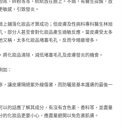
粉底、碎粉等等，統統放在臉上。不過，有醫生提醒，放
更敏感，引致發炎。
臉上鋪落化妝品才算成功；但皮膚及性病科專科醫生林旭
孔，部分人甚至會對化妝品產生過敏反應，當皮膚受太多
他又稱，太多化妝品堵塞毛孔，反而令暗瘡增多。
，將化妝品清除，減低堵塞毛孔及皮膚發炎的機會。
例如：
序，讓皮膚隔絕紫外線傷害，而防曬是基本護膚的最後一
可以的話應了解其成分，有沒有含色素、香料等，並盡量
分的化妝品更要小心，應盡量避開以免危害肌膚。