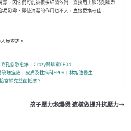
清潔，因它們可能被很多細菌依附，直接用上臉時則連帶
容易發霉，即使清潔的作用也不大，直接更換較佳。
護人員查詢。
愈敷愈爆 | Crazy醫聊室EP04
瑰痤瘡 | 皮膚及性病科EP08 | 林旭強醫生
何恰當補充益菌抵禦？
孩子壓力瀕爆煲 這樣做提升抗壓力