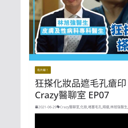
有片睇！
狂搽化妝品遮毛孔瘡印？
Crazy醫聊室 EP07
2021-06-29
Crazy醫聊室
,
化妝
,
堵塞毛孔
,
暗瘡
,
林旭強醫生