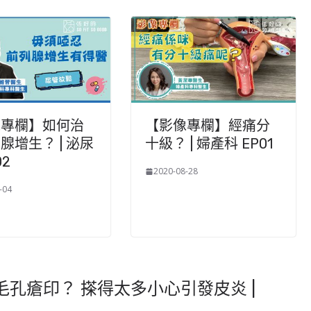
像專欄】如何治
【影像專欄】經痛分
腺增生？ | 泌尿
十級？ | 婦產科 EP01
02
2020-08-28
-04
孔瘡印？ 搽得太多小心引發皮炎 |