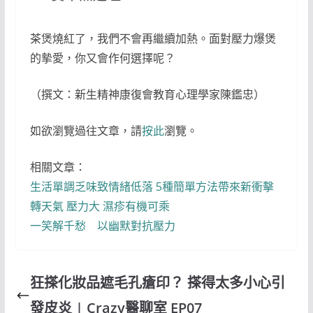
茶煲燒紅了，我們不會再繼續加熱。面對壓力爆煲
的摰愛，你又會作何選擇呢？
（撰文：新生精神康復會教育心理學家陳鑑忠）
如欲瀏覽過往文章，請
按此
瀏覽。
相關文章：
生活單調乏味致情緒低落 5種簡單方法帶來新衝擊
轉天氣 壓力大 濕疹有機可乘
一笑解千愁 以幽默對抗壓力
狂搽化妝品遮毛孔瘡印？ 搽得太多小心引
發皮炎 | Crazy醫聊室 EP07