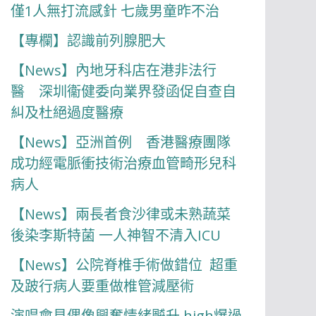
僅1人無打流感針 七歲男童昨不治
【專欄】認識前列腺肥大
【News】內地牙科店在港非法行
醫 深圳衞健委向業界發函促自查自
糾及杜絕過度醫療
【News】亞洲首例 香港醫療團隊
成功經電脈衝技術治療血管畸形兒科
病人
【News】兩長者食沙律或未熟蔬菜
後染李斯特菌 一人神智不清入ICU
【News】公院脊椎手術做錯位 超重
及跛行病人要重做椎管減壓術
演唱會見偶像興奮情緒飇升 high爆過