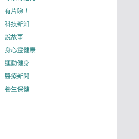
有片睇！
科技新知
說故事
身心靈健康
運動健身
醫療新聞
養生保健