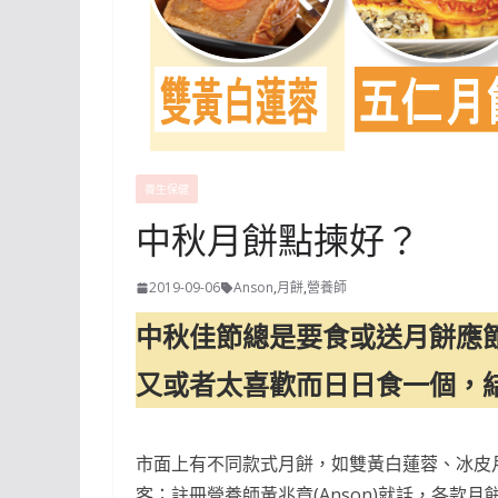
養生保健
中秋月餅點揀好？
2019-09-06
Anson
,
月餅
,
營養師
中秋佳節總是要食或送月餅應
又或者太喜歡而日日食一個，
市面上有不同款式月餅，如雙黃白蓮蓉、冰皮
客；註冊營養師黃兆章(Anson)就話，各