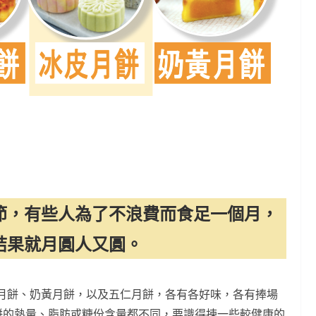
節，有些人為了不浪費而食足一個月，
結果就月圓人又圓。
月餅、奶黃月餅，以及五仁月餅，各有各好味，各有捧場
款月餅的熱量、脂肪或糖份含量都不同，要識得揀一些較健康的