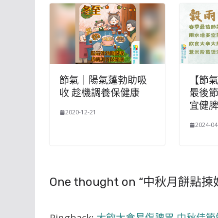
節氣｜陽氣蓬勃助吸
【節
收 趁機調養保健康
最後節
宜健
2020-12-21
2024-04
One thought on “
中秋月餅點揀
Pingback:
大飲大食易傷脾胃 中秋佳節解