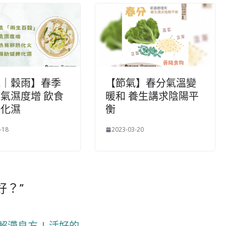
氣｜穀雨】春季
【節氣】春分氣溫變
氣濕度增 飲食
暖和 養生講求陰陽平
脾化濕
衡
-18
2023-03-20
好？
”
滯良方 | 活好的