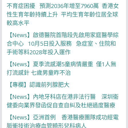
不育症困擾 預測2036年增至7960萬 香港女
性生育年齡持續上升 平均生育年齡位居全球
較高水平
【News】啟德醫院首階段先啟用家庭醫學綜
合中心 10月5日投入服務 急症室、住院和
手術等料2028年投入運作
【News】夏季流感潮5童病情嚴重 僅1人無
打流感針 七歲男童昨不治
【專欄】認識前列腺肥大
【News】內地牙科店在港非法行醫 深圳衞
健委向業界發函促自查自糾及杜絕過度醫療
【News】亞洲首例 香港醫療團隊成功經電
脈衝技術治療血管畸形兒科病人