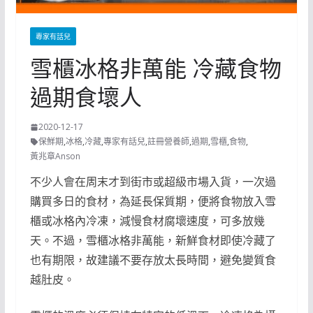
專家有話兒
雪櫃冰格非萬能 冷藏食物
過期食壞人
2020-12-17
保鮮期
,
冰格
,
冷藏
,
專家有話兒
,
註冊營養師
,
過期
,
雪櫃
,
食物
,
黃兆章Anson
不少人會在周末才到街市或超級市場入貨，一次過
購買多日的食材，為延長保質期，便將食物放入雪
櫃或冰格內冷凍，減慢食材腐壞速度，可多放幾
天。不過，雪櫃冰格非萬能，新鮮食材即使冷藏了
也有期限，故建議不要存放太長時間，避免變質食
越肚皮。