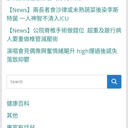
【News】兩長者食沙律或未熟蔬菜後染李斯
特菌 一人神智不清入ICU
【News】公院脊椎手術做錯位 超重及跛行病
人要重做椎管減壓術
演唱會見偶像興奮情緒飇升 high爆過後感失
落致抑鬱
健康百科
其他
專家有話兒