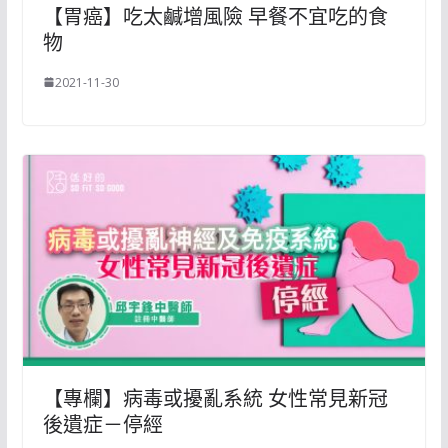
【胃癌】吃太鹹增風險 早餐不宜吃的食
物
2021-11-30
【專欄】病毒或擾亂系統 女性常見新冠
後遺症－停經