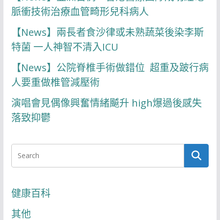
脈衝技術治療血管畸形兒科病人
【News】兩長者食沙律或未熟蔬菜後染李斯
特菌 一人神智不清入ICU
【News】公院脊椎手術做錯位 超重及跛行病
人要重做椎管減壓術
演唱會見偶像興奮情緒飇升 high爆過後感失
落致抑鬱
健康百科
其他