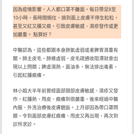
因為疫情影響，人人都口罩不離面，每日帶足8至
10小時，長時間焗住，搞到面上皮膚不停生粒粒，
甚至又紅又腫又痕，引致皮膚敏感、濕疹發作或更
加嚴重。 點算好？
中醫認為，這些都跟本身肺氣虛弱或者脾胃濕重有
關。肺主皮毛，肺絛虛弱，皮毛疏通收阻滯就會出
現以上問題；脾虛濕熱，面油多，無法排出毒素，
引起紅腫痕癢。
林小姐大半年前曾經面部頸部皮膚敏感、濕疹又發
作，紅腫熱、甩皮、痕癢到很嚴重，後來經過中醫
內服、外洗治療後皮膚靚返。上月卻因為帶口罩問
題，令到面部皮膚紅痕癢、甩皮又再出現，再次到
診所求診。