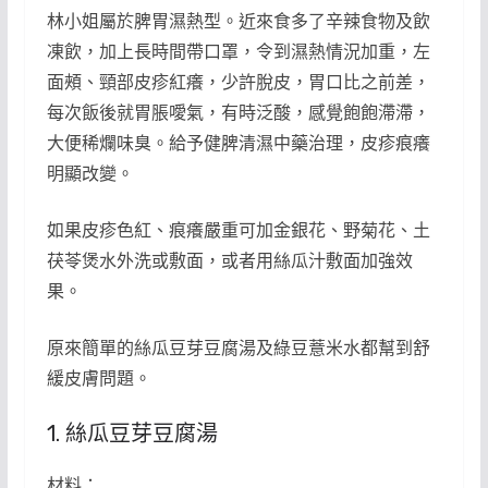
林小姐屬於脾胃濕熱型。近來食多了辛辣食物及飲
凍飲，加上長時間帶口罩，令到濕熱情況加重，左
面頰、頸部皮疹紅癢，少許脫皮，胃口比之前差，
每次飯後就胃脹噯氣，有時泛酸，感覺飽飽滯滯，
大便稀爛味臭。給予健脾清濕中藥治理，皮疹痕癢
明顯改變。
如果皮疹色紅、痕癢嚴重可加金銀花、野菊花、土
茯苓煲水外洗或敷面，或者用絲瓜汁敷面加強效
果。
原來簡單的絲瓜豆芽豆腐湯及綠豆薏米水都幫到舒
緩皮膚問題。
1. 絲瓜豆芽豆腐湯
材料：