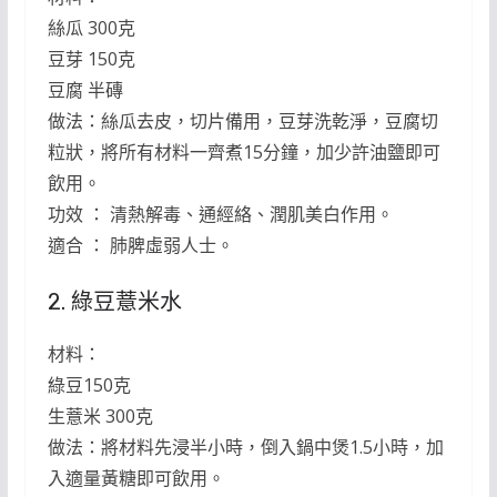
絲瓜 300克
豆芽 150克
豆腐 半磚
做法：絲瓜去皮，切片備用，豆芽洗乾淨，豆腐切
粒狀，將所有材料一齊煮15分鐘，加少許油鹽即可
飲用。
功效 ： 清熱解毒、通經絡、潤肌美白作用。
適合 ： 肺脾虛弱人士。
2. 綠豆薏米水
材料：
綠豆150克
生薏米 300克
做法：將材料先浸半小時，倒入鍋中煲1.5小時，加
入適量黃糖即可飲用。