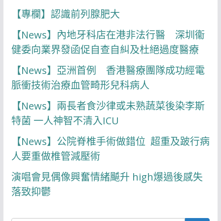
【專欄】認識前列腺肥大
【News】內地牙科店在港非法行醫 深圳衞
健委向業界發函促自查自糾及杜絕過度醫療
【News】亞洲首例 香港醫療團隊成功經電
脈衝技術治療血管畸形兒科病人
【News】兩長者食沙律或未熟蔬菜後染李斯
特菌 一人神智不清入ICU
【News】公院脊椎手術做錯位 超重及跛行病
人要重做椎管減壓術
演唱會見偶像興奮情緒飇升 high爆過後感失
落致抑鬱