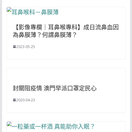
【影像專欄｜耳鼻喉專科】成日流鼻血因
為鼻膜薄？何謂鼻膜薄？
2023-05-25
封關阻疫情 澳門早派口罩定民心
2020-04-23