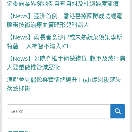
健委向業界發函促自查自糾及杜絕過度醫療
【News】亞洲首例 香港醫療團隊成功經電
脈衝技術治療血管畸形兒科病人
【News】兩長者食沙律或未熟蔬菜後染李斯
特菌 一人神智不清入ICU
【News】公院脊椎手術做錯位 超重及跛行病
人要重做椎管減壓術
演唱會見偶像興奮情緒飇升 high爆過後感失
落致抑鬱