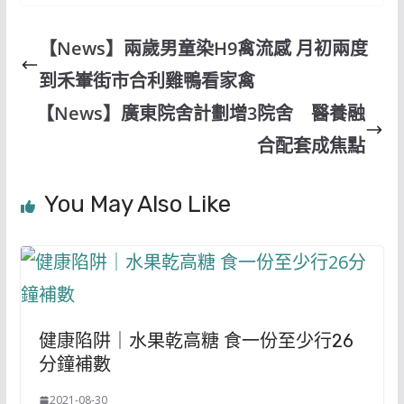
【News】兩歲男童染H9禽流感 月初兩度
到禾輋街市合利雞鴨看家禽
【News】廣東院舍計劃增3院舍 醫養融
合配套成焦點
You May Also Like
健康陷阱｜水果乾高糖 食一份至少行26
分鐘補數
2021-08-30