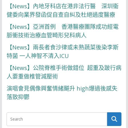
【News】內地牙科店在港非法行醫 深圳衞
健委向業界發函促自查自糾及杜絕過度醫療
【News】亞洲首例 香港醫療團隊成功經電
脈衝技術治療血管畸形兒科病人
【News】兩長者食沙律或未熟蔬菜後染李斯
特菌 一人神智不清入ICU
【News】公院脊椎手術做錯位 超重及跛行病
人要重做椎管減壓術
演唱會見偶像興奮情緒飇升 high爆過後感失
落致抑鬱