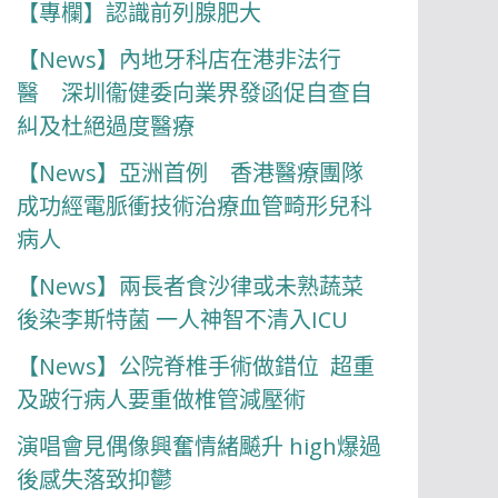
【專欄】認識前列腺肥大
【News】內地牙科店在港非法行
醫 深圳衞健委向業界發函促自查自
糾及杜絕過度醫療
【News】亞洲首例 香港醫療團隊
成功經電脈衝技術治療血管畸形兒科
病人
【News】兩長者食沙律或未熟蔬菜
後染李斯特菌 一人神智不清入ICU
【News】公院脊椎手術做錯位 超重
及跛行病人要重做椎管減壓術
演唱會見偶像興奮情緒飇升 high爆過
後感失落致抑鬱