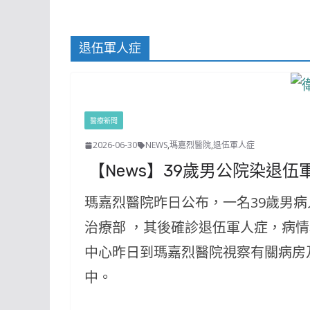
退伍軍人症
醫療新聞
2026-06-30
NEWS
,
瑪嘉烈醫院
,
退伍軍人症
【News】39歲男公院染退伍
瑪嘉烈醫院昨日公布，一名39歲男
治療部 ，其後確診退伍軍人症，病
中心昨日到瑪嘉烈醫院視察有關病房
中。