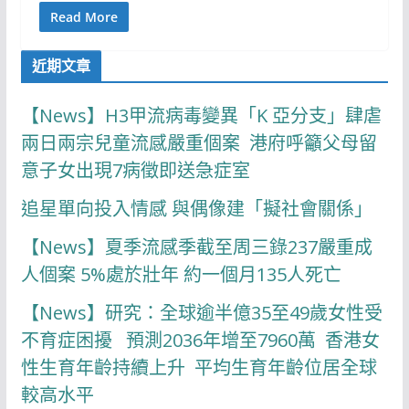
Read More
近期文章
【News】H3甲流病毒變異「K 亞分支」肆虐
兩日兩宗兒童流感嚴重個案 港府呼籲父母留
意子女出現7病徵即送急症室
追星單向投入情感 與偶像建「擬社會關係」
【News】夏季流感季截至周三錄237嚴重成
人個案 5%處於壯年 約一個月135人死亡
【News】研究：全球逾半億35至49歲女性受
不育症困擾 預測2036年增至7960萬 香港女
性生育年齡持續上升 平均生育年齡位居全球
較高水平