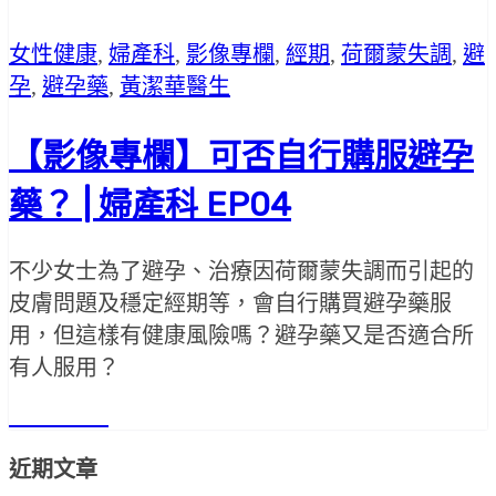
女性健康
,
婦產科
,
影像專欄
,
經期
,
荷爾蒙失調
,
避
孕
,
避孕藥
,
黃潔華醫生
【影像專欄】可否自行購服避孕
藥？ | 婦產科 EP04
不少女士為了避孕、治療因荷爾蒙失調而引起的
皮膚問題及穩定經期等，會自行購買避孕藥服
用，但這樣有健康風險嗎？避孕藥又是否適合所
有人服用？
Read More
近期文章