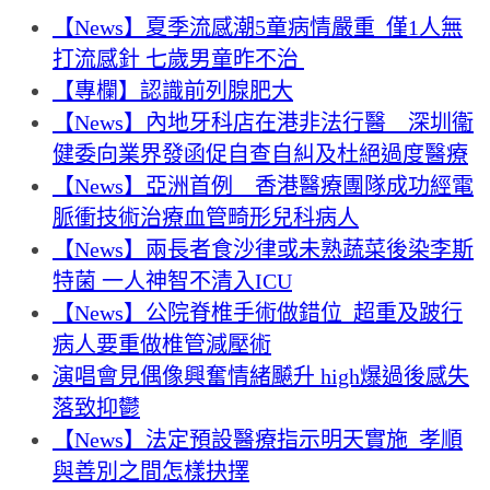
【News】夏季流感潮5童病情嚴重 僅1人無
打流感針 七歲男童昨不治
【專欄】認識前列腺肥大
【News】內地牙科店在港非法行醫 深圳衞
健委向業界發函促自查自糾及杜絕過度醫療
【News】亞洲首例 香港醫療團隊成功經電
脈衝技術治療血管畸形兒科病人
【News】兩長者食沙律或未熟蔬菜後染李斯
特菌 一人神智不清入ICU
【News】公院脊椎手術做錯位 超重及跛行
病人要重做椎管減壓術
演唱會見偶像興奮情緒飇升 high爆過後感失
落致抑鬱
【News】法定預設醫療指示明天實施 孝順
與善別之間怎樣抉擇