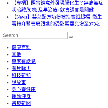
【專欄】照胃鏡意外發現腸化生？無痛無症
狀暗藏危 機 及早治療+飲食調養是關鍵
【News】嬰兒配方奶粉被指含鉛超標 衞生
署轉介醫管局跟進的受影響嬰兒增至373名
健康百科
其他
專家有話兒
有片睇！
科技新知
說故事
身心靈健康
運動健身
醫療新聞