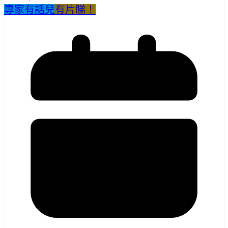
專家有話兒
有片睇！