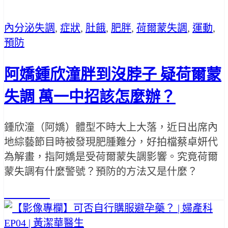
內分泌失調
,
症狀
,
肚餓
,
肥胖
,
荷爾蒙失調
,
運動
,
預防
阿嬌鍾欣潼胖到沒脖子 疑荷爾蒙
失調 萬一中招該怎麼辦？
鍾欣潼（阿嬌）體型不時大上大落，近日出席內
地綜藝節目時被發現肥腫難分，好拍檔蔡卓妍代
為解畫，指阿嬌是受荷爾蒙失調影響。究竟荷爾
蒙失調有什麼警號？預防的方法又是什麼？
Read More