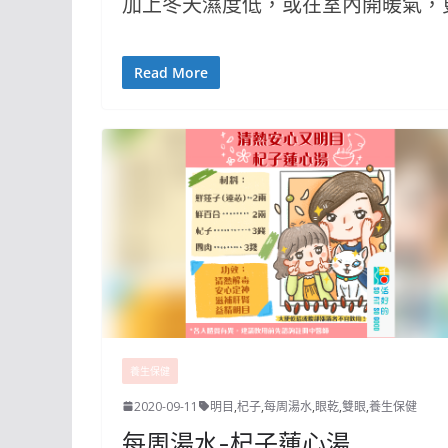
加上冬天濕度低，或在室內開暖氣，
Read More
養生保健
2020-09-11
明目
,
杞子
,
每周湯水
,
眼乾
,
雙眼
,
養生保健
每周湯水-杞子蓮心湯