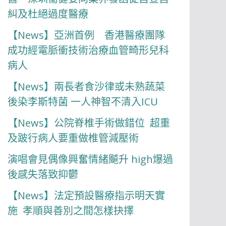
糾及杜絕過度醫療
【News】亞洲首例 香港醫療團隊
成功經電脈衝技術治療血管畸形兒科
病人
【News】兩長者食沙律或未熟蔬菜
後染李斯特菌 一人神智不清入ICU
【News】公院脊椎手術做錯位 超重
及跛行病人要重做椎管減壓術
演唱會見偶像興奮情緒飇升 high爆過
後感失落致抑鬱
【News】法定預設醫療指示明天實
施 孝順與善別之間怎樣抉擇