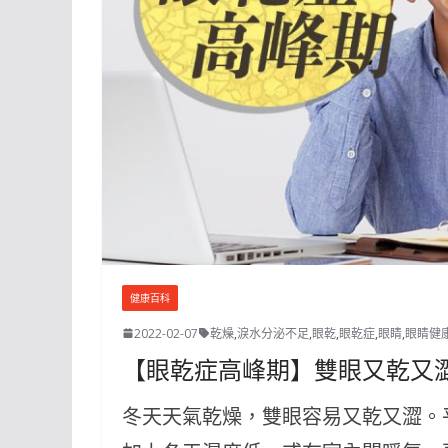
健康百科
2022-02-07
乾燥
,
淚水分泌不足
,
眼乾
,
眼乾症
,
眼睛
,
眼睛健
【眼乾症高峰期】雙眼又乾又澀
冬天天氣乾燥，雙眼容易又乾又澀。