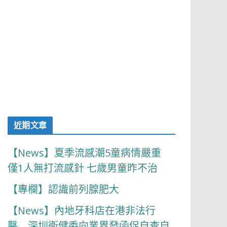
近期文章
【News】夏季流感潮5童病情嚴重
僅1人無打流感針 七歲男童昨不治
【專欄】認識前列腺肥大
【News】內地牙科店在港非法行
醫 深圳衞健委向業界發函促自查自