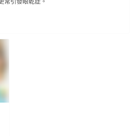
更常引發眼乾症。