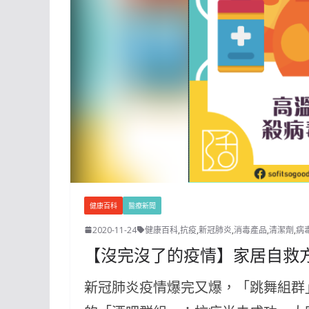
健康百科
醫療新聞
2020-11-24
健康百科
,
抗疫
,
新冠肺炎
,
消毒產品
,
清潔劑
,
病
【沒完沒了的疫情】家居自救方
新冠肺炎疫情爆完又爆，「跳舞組群