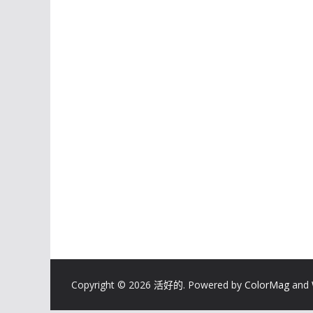
Copyright © 2026
活好的
. Powered by
ColorMag
and