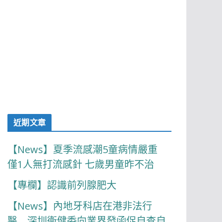
近期文章
【News】夏季流感潮5童病情嚴重
僅1人無打流感針 七歲男童昨不治
【專欄】認識前列腺肥大
【News】內地牙科店在港非法行
醫 深圳衞健委向業界發函促自查自