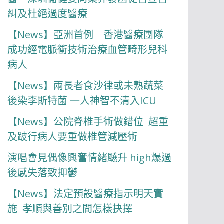
糾及杜絕過度醫療
【News】亞洲首例 香港醫療團隊
成功經電脈衝技術治療血管畸形兒科
病人
【News】兩長者食沙律或未熟蔬菜
後染李斯特菌 一人神智不清入ICU
【News】公院脊椎手術做錯位 超重
及跛行病人要重做椎管減壓術
演唱會見偶像興奮情緒飇升 high爆過
後感失落致抑鬱
【News】法定預設醫療指示明天實
施 孝順與善別之間怎樣抉擇