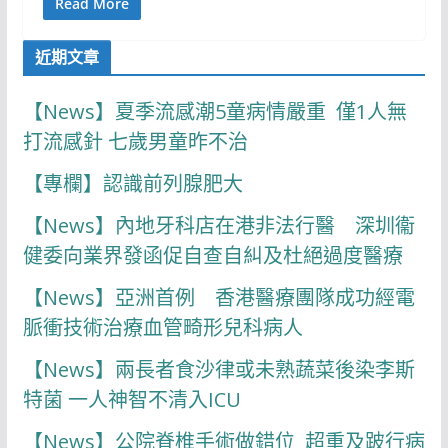
Read More
近期文章
【News】夏季流感潮5童病情嚴重 僅1人無
打流感針 七歲男童昨不治
【專欄】認識前列腺肥大
【News】內地牙科店在港非法行醫 深圳衞
健委向業界發函促自查自糾及杜絕過度醫療
【News】亞洲首例 香港醫療團隊成功經電
脈衝技術治療血管畸形兒科病人
【News】兩長者食沙律或未熟蔬菜後染李斯
特菌 一人神智不清入ICU
【News】公院脊椎手術做錯位 超重及跛行病