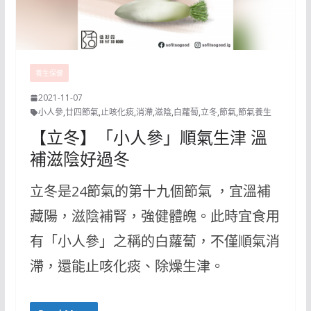
養生保健
2021-11-07
小人參
,
廿四節氣
,
止咳化痰
,
消滯
,
滋陰
,
白蘿蔔
,
立冬
,
節氣
,
節氣養生
【立冬】「小人參」順氣生津 溫
補滋陰好過冬
立冬是24節氣的第十九個節氣 ，宜溫補
藏陽，滋陰補腎，強健體魄。此時宜食用
有「小人參」之稱的白蘿蔔，不僅順氣消
滯，還能止咳化痰、除燥生津。