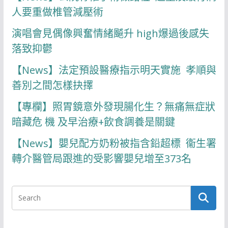
人要重做椎管減壓術
演唱會見偶像興奮情緒飇升 high爆過後感失
落致抑鬱
【News】法定預設醫療指示明天實施 孝順與
善別之間怎樣抉擇
【專欄】照胃鏡意外發現腸化生？無痛無症狀
暗藏危 機 及早治療+飲食調養是關鍵
【News】嬰兒配方奶粉被指含鉛超標 衞生署
轉介醫管局跟進的受影響嬰兒增至373名