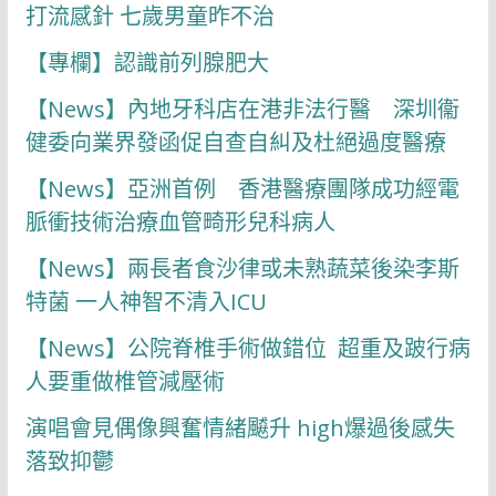
打流感針 七歲男童昨不治
【專欄】認識前列腺肥大
【News】內地牙科店在港非法行醫 深圳衞
健委向業界發函促自查自糾及杜絕過度醫療
【News】亞洲首例 香港醫療團隊成功經電
脈衝技術治療血管畸形兒科病人
【News】兩長者食沙律或未熟蔬菜後染李斯
特菌 一人神智不清入ICU
【News】公院脊椎手術做錯位 超重及跛行病
人要重做椎管減壓術
演唱會見偶像興奮情緒飇升 high爆過後感失
落致抑鬱