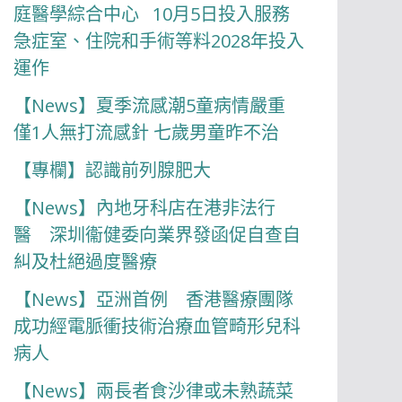
庭醫學綜合中心 10月5日投入服務
急症室、住院和手術等料2028年投入
運作
【News】夏季流感潮5童病情嚴重
僅1人無打流感針 七歲男童昨不治
【專欄】認識前列腺肥大
【News】內地牙科店在港非法行
醫 深圳衞健委向業界發函促自查自
糾及杜絕過度醫療
【News】亞洲首例 香港醫療團隊
成功經電脈衝技術治療血管畸形兒科
病人
【News】兩長者食沙律或未熟蔬菜