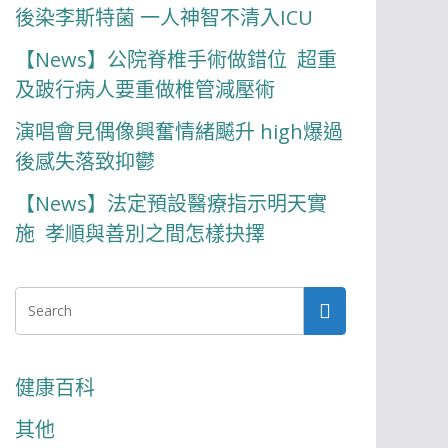
後染李斯特菌 一人神智不清入ICU
【News】公院脊椎手術做錯位 超重
及跛行病人要重做椎管減壓術
演唱會見偶像興奮情緒飇升 high爆過
後感失落致抑鬱
【News】法定預設醫療指示明天實
施 孝順與善別之間怎樣抉擇
健康百科
其他