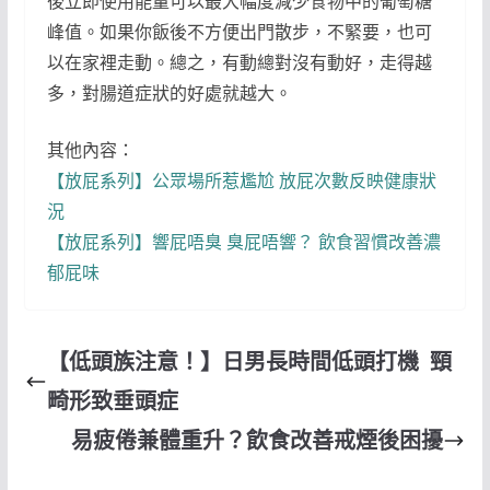
後立即使用能量可以最大幅度減少食物中的葡萄糖
峰值。如果你飯後不方便出門散步，不緊要，也可
以在家裡走動。總之，有動總對沒有動好，走得越
多，對腸道症狀的好處就越大。
其他內容：
【放屁系列】公眾場所惹尷尬 放屁次數反映健康狀
況
【放屁系列】響屁唔臭 臭屁唔響？ 飲食習慣改善濃
郁屁味
【低頭族注意！】日男長時間低頭打機 頸
畸形致垂頭症
易疲倦兼體重升？飲食改善戒煙後困擾