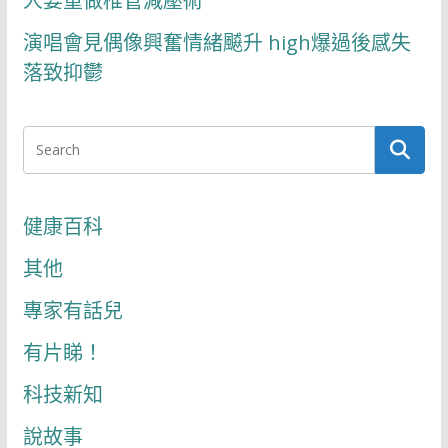
人要重做椎管減壓術
演唱會見偶像興奮情緒飇升 high爆過後感失
落致抑鬱
健康百科
其他
專家有話兒
有片睇！
科技新知
說故事