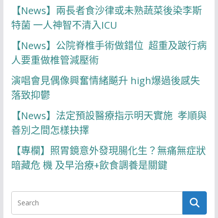
【News】兩長者食沙律或未熟蔬菜後染李斯
特菌 一人神智不清入ICU
【News】公院脊椎手術做錯位 超重及跛行病
人要重做椎管減壓術
演唱會見偶像興奮情緒飇升 high爆過後感失
落致抑鬱
【News】法定預設醫療指示明天實施 孝順與
善別之間怎樣抉擇
【專欄】照胃鏡意外發現腸化生？無痛無症狀
暗藏危 機 及早治療+飲食調養是關鍵