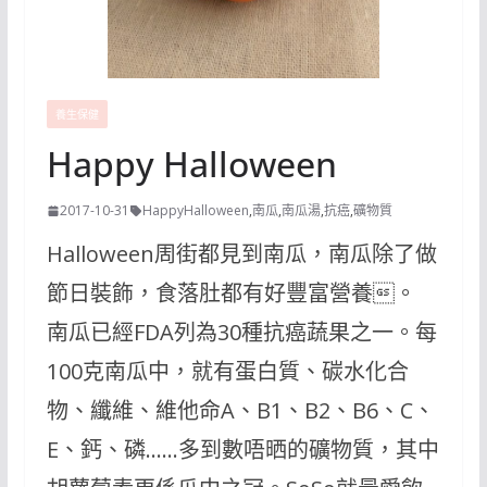
養生保健
Happy Halloween
2017-10-31
HappyHalloween
,
南瓜
,
南瓜湯
,
抗癌
,
礦物質
Halloween周街都見到南瓜
，南瓜除了做
節日裝飾，食落肚都有好豐富營養。
南瓜已經FDA列為30種抗癌蔬果之一。每
100克南瓜
中，就有蛋白質、碳水化合
物、纖維、維他命A、B1、B
2、B6、C、
E、鈣、磷……多到數唔晒的礦物質，其中