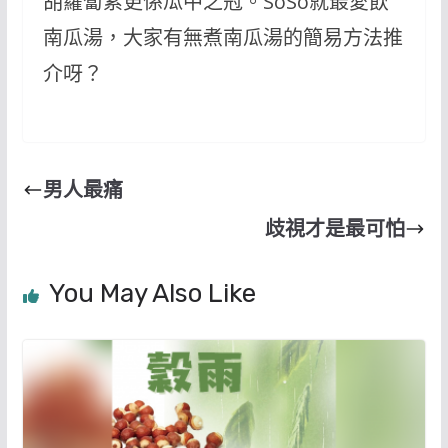
胡蘿蔔素更係瓜中之冠。SoSo就最愛飲
南瓜湯，大家有
無煮南瓜湯的簡易方法推
介呀？
男人最痛
歧視才是最可怕
You May Also Like