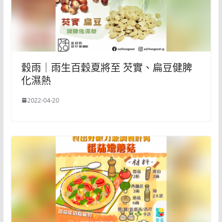
穀雨｜雨生百穀夏將至 芡實、扁豆健脾
化濕熱
2022-04-20