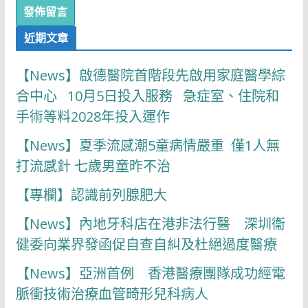
近期文章
【News】啟德醫院首階段先啟用家庭醫學綜
合中心 10月5日投入服務 急症室、住院和
手術等料2028年投入運作
【News】夏季流感潮5童病情嚴重 僅1人無
打流感針 七歲男童昨不治
【專欄】認識前列腺肥大
【News】內地牙科店在港非法行醫 深圳衞
健委向業界發函促自查自糾及杜絕過度醫療
【News】亞洲首例 香港醫療團隊成功經電
脈衝技術治療血管畸形兒科病人