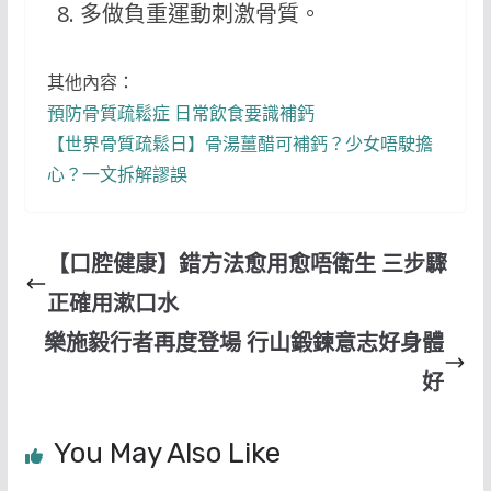
多做負重運動刺激骨質。
其他內容：
預防骨質疏鬆症 日常飲食要識補鈣
【世界骨質疏鬆日】骨湯薑醋可補鈣？少女唔駛擔
心？一文拆解謬誤
【口腔健康】錯方法愈用愈唔衛生 三步驟
正確用漱口水
樂施毅行者再度登場 行山鍛鍊意志好身體
好
You May Also Like