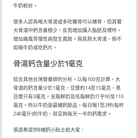
牛奶較好。
很多人認為喝大骨湯或多吃豬骨可以補骨，但其實
大骨湯中鈣含量極少，反而增加攝入脂肪及嘌呤，
增加痛風等慢性病發生風險。與其熬大骨湯，倒不
如喝牛奶或吃鈣片。
骨湯鈣含量少於1毫克
綜合其他台灣營養師的分析，以每100克計算，大
骨湯的鈣含量少於1毫克，豆漿約14至15毫克，黑
豆漿只有3毫克。全脂鮮奶及低脂鮮奶介乎90至110
毫克。所以牛奶是最補鈣飲品，每日喝1至2杯(每杯
240毫升)的牛奶，就足夠每天一半的鈣需求。
張語希提供8補鈣小貼士給大家：