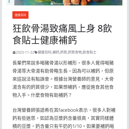
健康百科
狂飲骨湯致痛風上身 8飲
食貼士健康補鈣
2023-11-22
健康百科
,
補鈣
,
鈣質
,
鈣質食物
,
飲食貼士
長輩們常說多喝豬骨湯以形補形，很多人覺得喝豬
骨湯等大骨湯有助骨略生長，因為可以補鈣，但原
來這說法有點誤會。根據台灣營養師的意見，大骨
湯含有的鈣質很少，如果想補鈣，應從進食其他食
物入手。什麼食物有助補鈣？
台灣營養師張語希在其facebook表示，很多人對補
鈣有些迷思，如認為豆漿鈣含量很高，其實同樣體
積的豆漿，鈣含量只有牛奶的1/10。如果要補鈣喝