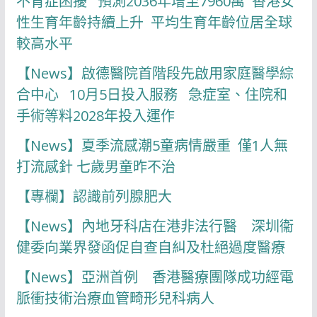
不育症困擾 預測2036年增至7960萬 香港女
性生育年齡持續上升 平均生育年齡位居全球
較高水平
【News】啟德醫院首階段先啟用家庭醫學綜
合中心 10月5日投入服務 急症室、住院和
手術等料2028年投入運作
【News】夏季流感潮5童病情嚴重 僅1人無
打流感針 七歲男童昨不治
【專欄】認識前列腺肥大
【News】內地牙科店在港非法行醫 深圳衞
健委向業界發函促自查自糾及杜絕過度醫療
【News】亞洲首例 香港醫療團隊成功經電
脈衝技術治療血管畸形兒科病人