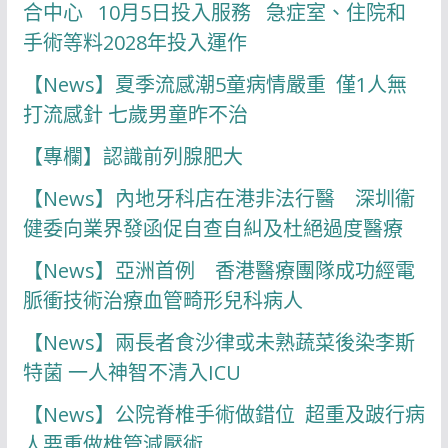
合中心 10月5日投入服務 急症室、住院和
手術等料2028年投入運作
【News】夏季流感潮5童病情嚴重 僅1人無
打流感針 七歲男童昨不治
【專欄】認識前列腺肥大
【News】內地牙科店在港非法行醫 深圳衞
健委向業界發函促自查自糾及杜絕過度醫療
【News】亞洲首例 香港醫療團隊成功經電
脈衝技術治療血管畸形兒科病人
【News】兩長者食沙律或未熟蔬菜後染李斯
特菌 一人神智不清入ICU
【News】公院脊椎手術做錯位 超重及跛行病
人要重做椎管減壓術