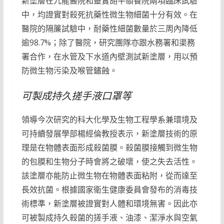
新塗層在九龍醫院和靈實胡平頤養院兩項臨床試驗
中，均證實對殺死抗藥性微生物細菌十分有效。在
醫院的隔簾試驗中，耐藥性細菌數量於三周內降低
逾98.7%；除了醫院，研究團隊亦跟水務署和渠務
署合作，在水管及下水道內壁測試新塗層，用以預
防微生物污染及喉管鏽蝕。
可製成持久搓手液口罩等
領導今次研究的科大化學及生物工程學系兼環境及
可持續發展學部楊經倫教授表示，新塗層技術的原
理是在物體表面形成殺菌膜。殺菌膜接觸到微生物
的包膜和生物分子時會將之破壞，使之失去活性。
該塗層亦能防止微生物在物體表面粘附，從而達至
長效抗菌。根據國家衛生健康委員會發布的消毒技
術標準，新塗層被證實對人體和環境無害。因此亦
可被製成持久殺菌的搓手液、油漆、潔淨水與空氣