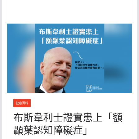
健康百科
布斯韋利士證實患上「額
顳葉認知障礙症」