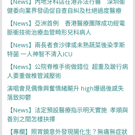
【News】內地牙科店在港非法行醫 深圳衞
健委向業界發函促自查自糾及杜絕過度醫療
【News】亞洲首例 香港醫療團隊成功經電
脈衝技術治療血管畸形兒科病人
【News】兩長者食沙律或未熟蔬菜後染李斯
特菌 一人神智不清入ICU
【News】公院脊椎手術做錯位 超重及跛行病
人要重做椎管減壓術
演唱會見偶像興奮情緒飇升 high爆過後感失
落致抑鬱
【News】法定預設醫療指示明天實施 孝順與
善別之間怎樣抉擇
【專欄】照胃鏡意外發現腸化生？無痛無症狀