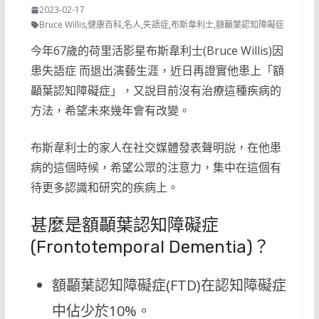
2023-02-17
Bruce Willis
,
健康百科
,
名人
,
失語症
,
布斯韋利士
,
額顳葉認知障礙症
今年67歲的荷里活影星布斯韋利士(Bruce Willis)因
患失語症 而退出演藝生涯，近日再證實他患上「額
顳葉認知障礙症」，又說目前沒有治療這種疾病的
方法，希望未來幾年會有改變。
布斯韋利士的家人在社交媒體發表聲明說，在他患
病的這個時候，希望公眾的注意力，集中在這個有
待更多認識和研究的疾病上。
甚麼是額顳葉認知障礙症
(Frontotemporal Dementia)？
額顳葉認知障礙症(FTD)在認知障礙症
中佔少於10%。