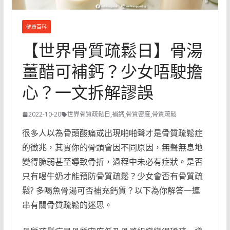
健康百科
【世界骨質疏鬆日】骨湯
薑醋可補鈣？少女唔駛擔
心？一文拆解謬誤
2022-10-20
世界骨質疏鬆日
,
補鈣
,
骨質密度
,
骨質疏鬆
很多人以為骨頭酸痛或出現啪啪聲才是骨質疏鬆症
的徵兆，其實你的骨頭會因不同原因，無聲無息地
變得脆弱甚至導致骨折，過程中未必有症狀。是否
只有喝牛奶才能預防骨質疏鬆？少女會否有骨質疏
鬆? 多喝魚骨湯可否補充鈣質？以下為你解答一連
串有關骨質疏鬆的迷思。