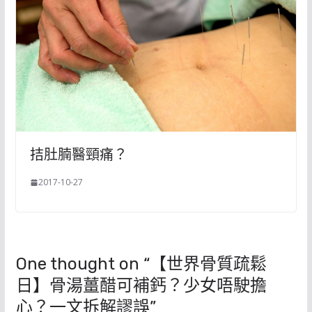
拮肚腩醫頸痛？
2017-10-27
One thought on “
【世界骨質疏鬆
日】骨湯薑醋可補鈣？少女唔駛擔
心？一文拆解謬誤
”