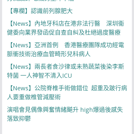
【專欄】認識前列腺肥大
【News】內地牙科店在港非法行醫 深圳衞
健委向業界發函促自查自糾及杜絕過度醫療
【News】亞洲首例 香港醫療團隊成功經電
脈衝技術治療血管畸形兒科病人
【News】兩長者食沙律或未熟蔬菜後染李斯
特菌 一人神智不清入ICU
【News】公院脊椎手術做錯位 超重及跛行病
人要重做椎管減壓術
演唱會見偶像興奮情緒飇升 high爆過後感失
落致抑鬱