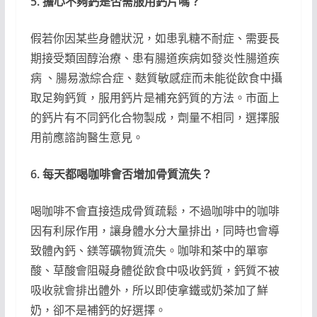
5. 擔心不夠鈣是否需服用鈣片嗎？
假若你因某些身體狀況，如患乳糖不耐症、需要長
期接受類固醇治療、患有腸道疾病如發炎性腸道疾
病 、腸易激綜合症、麩質敏感症而未能從飲食中攝
取足夠鈣質，服用鈣片是補充鈣質的方法。市面上
的鈣片有不同鈣化合物製成，劑量不相同，選擇服
用前應諮詢醫生意見。
6. 每天都喝咖啡會否增加骨質流失？
喝咖啡不會直接造成骨質疏鬆，不過咖啡中的咖啡
因有利尿作用，讓身體水分大量排出，同時也會導
致體內鈣、鎂等礦物質流失。咖啡和茶中的單寧
酸、草酸會阻礙身體從飲食中吸收鈣質，鈣質不被
吸收就會排出體外，所以即使拿鐵或奶茶加了鮮
奶，卻不是補鈣的好選擇。