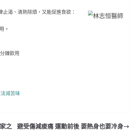
津止渴、清熱除煩，又能促進食欲：
飲用。
5分鐘飲用
煮法減苦味
一家之
避受傷減痠痛 運動前後 要熱身也要冷身