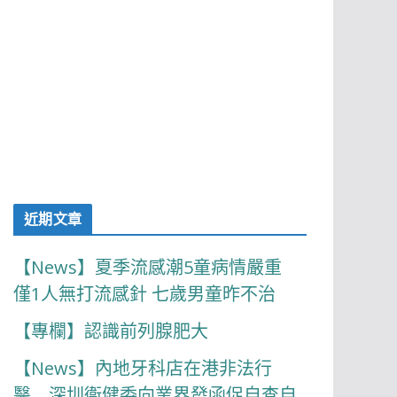
近期文章
【News】夏季流感潮5童病情嚴重
僅1人無打流感針 七歲男童昨不治
【專欄】認識前列腺肥大
【News】內地牙科店在港非法行
醫 深圳衞健委向業界發函促自查自