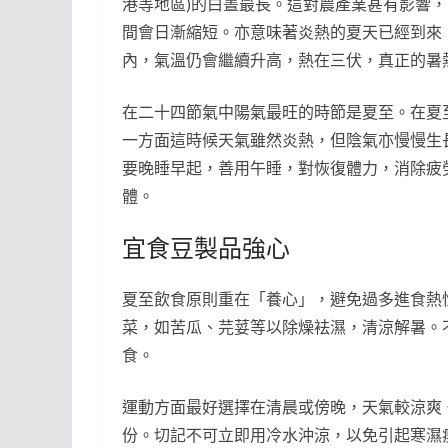
港等地區)的白晝最長。這對農產業甚有影響
間會日漸縮短。亦意味著炎熱的夏天已經到來
內，氣溫仍會繼續升高，熱在三伏，真正的暑
在二十四節氣中陽氣最旺的時節是夏至。在夏
一方面這時候天氣雖然炎熱，但陰氣亦慢慢生
要晚睡早起，善用午睡，對恢復體力，消除疲
體。
宜食豆製品強心
夏至飲食原則重在「養心」，避免過多進食熱
菜，如苦瓜、芫荽等以除燥袪濕，清涼解暑。
食。
運動方面最好選擇在清晨或傍晚，天氣較涼爽
份。切記不可立即用冷水沖涼，以免引起寒濕