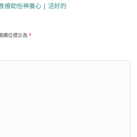
食療助怡神養心 | 活好的
填欄位標示為
*