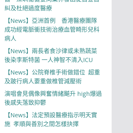
糾及杜絕過度醫療
【News】亞洲首例 香港醫療團隊
成功經電脈衝技術治療血管畸形兒科
病人
【News】兩長者食沙律或未熟蔬菜
後染李斯特菌 一人神智不清入ICU
【News】公院脊椎手術做錯位 超重
及跛行病人要重做椎管減壓術
演唱會見偶像興奮情緒飇升 high爆過
後感失落致抑鬱
【News】法定預設醫療指示明天實
施 孝順與善別之間怎樣抉擇