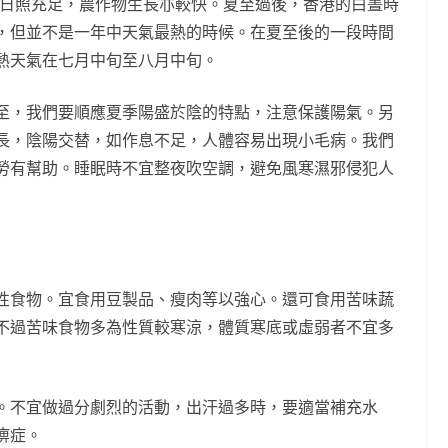
，日照充足，農作物生長亦較快。夏至過後，香港的白晝時
，但並不是一年中天氣最熱的時候。在夏至後的一段時間
熱天氣在七月中旬至八月中旬。
至，我們要順應夏季陽盛於陰的特點，注意保護陽氣。另
長，陰陽交替，如作息不足，人體容易出現小毛病。我們
勞有幫助。睡眠時不宜整夜吹空調，避免風寒濕邪侵犯人
性食物。宜食用豆製品、瘦肉等以強心。還可食用苦味蔬
不過苦味食物多為性質較寒涼，體質寒底或虛弱者不宜多
。不宜做過分劇烈的活動，出汗過多時，要適當補充水
痹症。