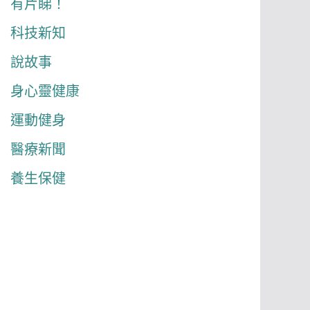
有片睇！
科技新知
說故事
身心靈健康
運動健身
醫療新聞
養生保健