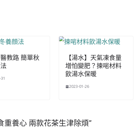
醫教路 簡單秋
【湯水】天氣凍食量
顔法
增怕變肥？揀啱材料
飲湯水保暖
-31
2023-01-26
食重養心 兩款花茶生津除煩
”