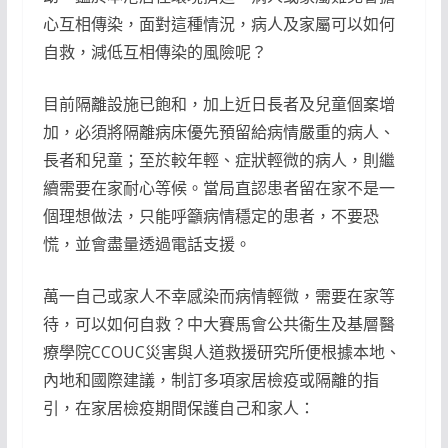
心互相傳染，面對這種情況，病人及家屬可以如何
自救，減低互相傳染的風險呢？
目前隔離設施已飽和，加上近日長者及兒童個案增
加，必須將隔離病床優先預留給病情嚴重的病人、
長者和兒童；至於較年輕、症狀輕微的病人，則繼
續需要在家耐心等候。當局直認患者留在家不是一
個理想做法，只能呼籲病情穩定的患者，不要恐
慌，並會盡量透過電話支援。
萬一自己或家人不幸感染而病情輕微，需要在家等
待，可以如何自救？中大賽馬會公共衞生及基層醫
療學院CCOUC災害與人道救援研究所便根據本地、
內地和國際建議，制訂多項家居檢疫或隔離的指
引，在家居檢疫期間保護自己和家人：