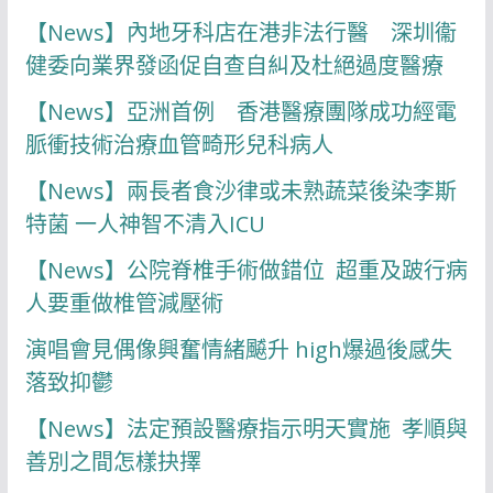
【News】內地牙科店在港非法行醫 深圳衞
健委向業界發函促自查自糾及杜絕過度醫療
【News】亞洲首例 香港醫療團隊成功經電
脈衝技術治療血管畸形兒科病人
【News】兩長者食沙律或未熟蔬菜後染李斯
特菌 一人神智不清入ICU
【News】公院脊椎手術做錯位 超重及跛行病
人要重做椎管減壓術
演唱會見偶像興奮情緒飇升 high爆過後感失
落致抑鬱
【News】法定預設醫療指示明天實施 孝順與
善別之間怎樣抉擇