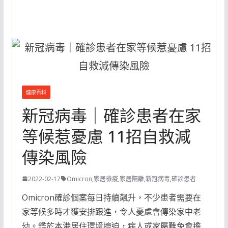
健康百科
新冠病毒｜確診患者在家
等候惹憂慮 11招自救減
傳染風險
2022-02-17
Omicron
,
家居檢疫
,
家居隔離
,
新冠病毒
,
確診患者
Omicron確診個案每日持續飆升，不少患者需要在
家等候多時才獲安排跟進，令人憂慮會傳染家中老
幼。鑑於本港居住環境擠迫，病人或家屬難免會擔