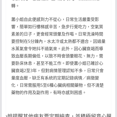
轉。
蕭小姐自此便感到力不從心，日常生活嚴重受影
響，簡單如行樓梯感辛苦，急步行覺吃力，空氣質
素差的日子，更會經常頭暈及作嘔。日常洗澡時間
要控制在5分鐘內，水太冷或太熱都不適合，因過量
水蒸氣會令她抖不過氣來。此外，因心臟衰竭而導
致血壓長期偏低，以致不時會頭暈眼花、無力，需
要卧床休息，甚至不能工作。即使蕭小姐已確診心
臟衰竭2至3年，但對病情管理認知不多，日常只會
量度血壓，缺乏有系統的定期記錄病情／病徵變
化，日常需服用5至6種心臟病相關藥物，但不清楚
藥物的作用及副作用，有時亦感到困惑。
蕭小姐提醒其他病友要定期檢查，並積極留意心臟衰