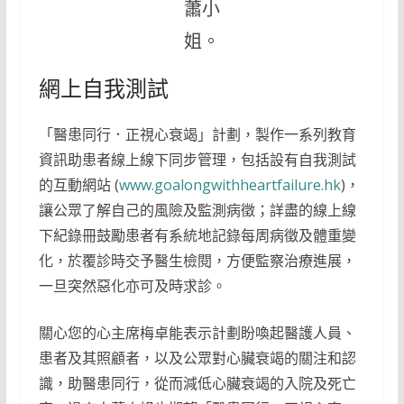
蕭小
姐。
網上自我測試
「醫患同行．正視心衰竭」計劃，製作一系列教育
資訊助患者線上線下同步管理，包括設有自我測試
的互動網站 (
www.goalongwithheartfailure.hk
)，
讓公眾了解自己的風險及監測病徵；詳盡的線上線
下紀錄冊鼓勵患者有系統地記錄每周病徵及體重變
化，於覆診時交予醫生檢閱，方便監察治療進展，
一旦突然惡化亦可及時求診。
關心您的心主席梅卓能表示計劃盼喚起醫護人員、
患者及其照顧者，以及公眾對心臟衰竭的關注和認
識，助醫患同行，從而減低心臟衰竭的入院及死亡