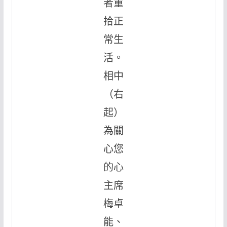
者重
拾正
常生
活。
相中
（右
起）
為關
心您
的心
主席
梅卓
能、