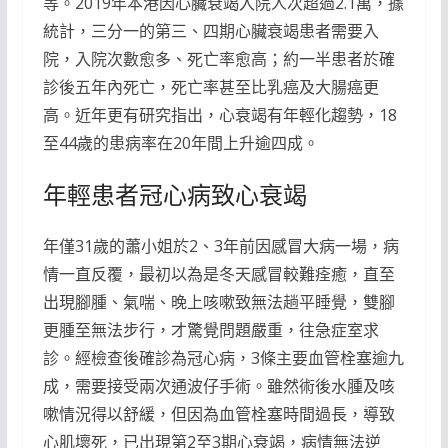
等。2019年本港因心臟衰竭入院人次超過2.1萬，據
統計，三分一的第三、四期心臟衰竭患者需要入
院，入院次數愈多、死亡率愈高；約一半患者於確
診後五年內死亡，死亡率甚至比乳癌及大腸癌更
高。近年更有研究指出，心衰竭有年輕化趨勢，18
至44歲的患病率在20年間上升逾四成。
年輕患者冠心病致心衰竭
年僅31歲的蕭小姐於2、3年前因感冒大病一場，病
情一直反覆，最初以為是冬天感冒較難痊癒，直至
出現腳腫、氣喘、晚上咳嗽致無法趟平睡覺，雙腳
更腫至無法步行，才驚覺問題嚴重，往急症室求
診。經檢查後確診為冠心病，3條主要血管栓塞逾九
成，需要接受兩次通波仔手術。雖然術後水腫及咳
嗽情況得以舒緩，但因為血管栓塞時間過長，導致
心肌壞死，已出現第2至3期心衰竭，病情無法逆