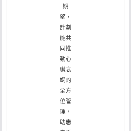
期
望，
計劃
能共
同推
動心
臟衰
竭的
全方
位管
理，
助患