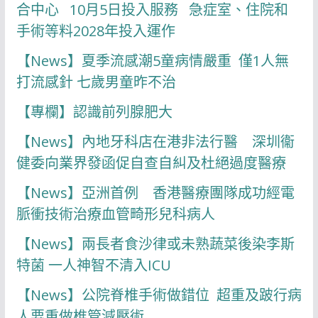
合中心 10月5日投入服務 急症室、住院和
手術等料2028年投入運作
【News】夏季流感潮5童病情嚴重 僅1人無
打流感針 七歲男童昨不治
【專欄】認識前列腺肥大
【News】內地牙科店在港非法行醫 深圳衞
健委向業界發函促自查自糾及杜絕過度醫療
【News】亞洲首例 香港醫療團隊成功經電
脈衝技術治療血管畸形兒科病人
【News】兩長者食沙律或未熟蔬菜後染李斯
特菌 一人神智不清入ICU
【News】公院脊椎手術做錯位 超重及跛行病
人要重做椎管減壓術