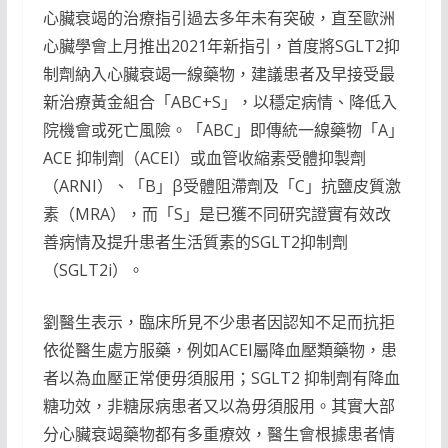
心臟衰竭的治療指引過去多年未有突破，直至歐洲
心臟學會上月推出2021年新指引，首度將SGLT2抑
制劑納入心臟衰竭一線藥物，建議患者及早接受最
新治療黃金組合「ABC+S」，以穩定病情、降低入
院機會或死亡風險。「ABC」即傳統一線藥物「A」
ACE 抑制劑（ACEI）或血管收縮素受體抑製劑
（ARNI）、「B」β受體阻滯劑及「C」抗鹽皮質激
素（MRA），而「S」是已獲不同研究證實有效改
善病情及提升患者生活質素的SGLT2抑制劑
（SGLT2i）。
劉醫生表示，臨床所見不少患者因認知不足而抗拒
依從醫生處方服藥，例如ACEI屬降血壓類藥物，患
者以為血壓正常便毋須服用；SGLT2 抑制劑有降血
糖功效，非糖尿病患者又以為毋須服用。其實大部
分心臟衰竭藥物都有多重療效，醫生會根據患者情