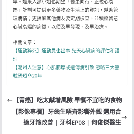
率。過來人蕭小姐也期望「醫患同行．正視心衰
竭」計劃可提供更多藥物及生活上的資訊，幫助管
理病情；更提醒其他病友要定期檢查，並積極留意
心臟衰竭的病徵，以便及早發現、及早治療。
相關文章：
【運動猝死】運動員也出事 先天心臟病的評估和護
理
【潮州人注意】心肌肥厚或遺傳病引致 忽略三大警
號恐短命20年
【胃癌】吃太鹹增風險 早餐不宜吃的食物
【影像專欄】牙齒生唔齊影響外觀 選用合
適牙箍改善 | 牙科EP08 | 何俊傑醫生