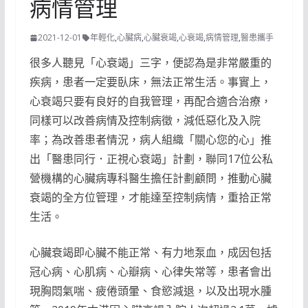
病情管理
2021-12-01
年輕化
,
心臟病
,
心臟衰竭
,
心衰竭
,
病情管理
,
醫患攜手
很多人聽見「心衰竭」三字，便認為是非常嚴重的
疾病，患者一定要臥床，無法正常生活。事實上，
心衰竭只要有良好的自我管理，再配合適合治療，
同樣可以改善病情及控制病徵，減低惡化及入院
率；為改善患者情況，病人組織「關心您的心」推
出「醫患同行．正視心衰竭」計劃，聯同17位公私
營機構的心臟病專科醫生擔任計劃顧問，推動心臟
衰竭的全方位管理，才能達至控制病情，重拾正常
生活。
心臟衰竭即心臟不能正常、有力地泵血，成因包括
冠心病、心肌病、心瓣病、心律失常等，患者會出
現胸悶氣喘、疲倦頭暈、食慾減退，以及出現水腫