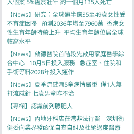
人個案 5%處於壯年 約一個月135人死亡
【News】研究：全球逾半億35至49歲女性受
不育症困擾 預測2036年增至7960萬 香港女
性生育年齡持續上升 平均生育年齡位居全球
較高水平
【News】啟德醫院首階段先啟用家庭醫學綜
合中心 10月5日投入服務 急症室、住院和
手術等料2028年投入運作
【News】夏季流感潮5童病情嚴重 僅1人無
打流感針 七歲男童昨不治
【專欄】認識前列腺肥大
【News】內地牙科店在港非法行醫 深圳衞
健委向業界發函促自查自糾及杜絕過度醫療