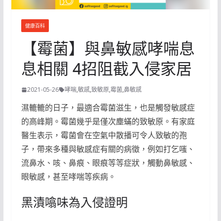
健康百科
【霉菌】與鼻敏感哮喘息
息相關 4招阻截入侵家居
2021-05-26
哮喘
,
敏感
,
致敏原
,
霉菌
,
鼻敏感
濕轆轆的日子，最適合霉菌滋生，也是觸發敏感症
的高峰期。霉菌幾乎是僅次塵蟎的致敏原。有家庭
醫生表示，霉菌會在空氣中散播可令人致敏的孢
子，帶來多種與敏感症有關的病徵，例如打乞嗤、
流鼻水、咳、鼻痕、眼痕等等症狀，觸動鼻敏感、
眼敏感，甚至哮喘等疾病。
黑漬噏味為入侵證明