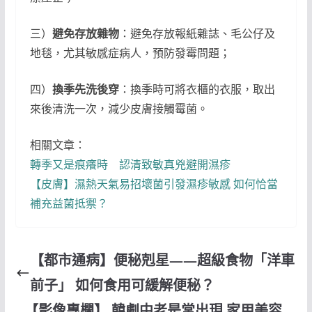
三）
避免存放雜物
：避免存放報紙雜誌、毛公仔及
地毯，尤其敏感症病人，預防發霉問題；
四）
換季先洗後穿
：換季時可將衣櫃的衣服，取出
來後清洗一次，減少皮膚接觸霉菌。
相關文章：
轉季又是痕癢時 認清致敏真兇避開濕疹
【皮膚】濕熱天氣易招壞菌引發濕疹敏感 如何恰當
補充益菌抵禦？
【都市通病】便秘剋星——超級食物「洋車
前子」 如何食用可緩解便秘？
【影像專欄】 韓劇中老是常出現 家用美容