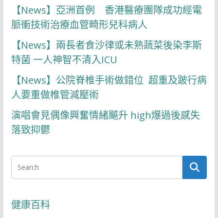
【News】亞洲首例 香港醫療團隊成功經電
脈衝技術治療血管畸形兒科病人
【News】兩長者食沙律或未熟蔬菜後染李斯
特菌 一人神智不清入ICU
【News】公院脊椎手術做錯位 超重及跛行病
人要重做椎管減壓術
演唱會見偶像興奮情緒飇升 high爆過後感失
落致抑鬱
健康百科