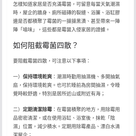
怎樣知道家居是否充滿霉菌，可留意每當天氣潮濕
時，屋企的牆身、廁所磁磚的裂縫、浴簾、浴缸膠
邊是否都積聚了霉菌的一撻撻黑漬、甚至帶來一陣
陣「噏味」，這些都是霉菌入侵家居的證據。
如何阻截霉菌四散？
要阻截霉菌四散，可注意以下事項：
一）
保持環境乾爽
：潮濕時勤用抽濕機、多開抽氣
扇，保持環境乾爽。也可於睡前為房間抽濕，令睡
覺時較舒適，特別是居所近山或附近有海；
二）
定期清潔除霉
：在霉菌積聚的地方，用除霉用
品密密清潔，或在使用浴缸、浴室後，抹乾「陰
濕」位置，減少積水。定期用除霉產品、漂白水清
潔屋企；