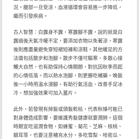
況。腿部一旦受涼，血液循環會容易進一步降低，
繼而引發疾病。
古人智慧：白露身不露，寒露腳不露，說的就是白
露過後天氣冷暖不定，要添加衣物以免著涼，寒露
後則應盡量避免穿短裙短褲和涼鞋。其他暖足的方
法還包括散步和泡腳。散步不僅可驅寒，多散心接
觸大自然，也有助保持心情開朗，對抗因秋季而起
的心情低落。而以熱水泡腳，則更勝吃補藥。晚飯
後一小時用溫水浸腳，有助行氣活血、改善手足冰
冷，想加強效果可加入薑片。
此外，若發現有掉髮或頭髮乾枯，代表秋燥可能已
對身體造成影響，要維護秀髮健康就要潤肺。這個
時期宜吃滋潤食物，如蜂蜜、菊花、芝麻、核桃、
銀耳等，也要注意補充水分，多吃雪梨、哈密瓜、