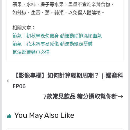
蘋果、水柿、提子等水果，盡量不宜吃辛辣食物，
如辣椒、生薑、蔥、蒜類，以免傷人體陰精。
相關文章：
節氣｜初秋早晚勿露身 勤運動助排濕順血氣
節氣｜花木凋零易感傷 勤運動驅走憂鬱
氣溫反覆頸巾必備
【影像專欄】如何計算經期周期？ | 婦產科
EP06
7款常見飲品 糖分攝取幫你計
You May Also Like