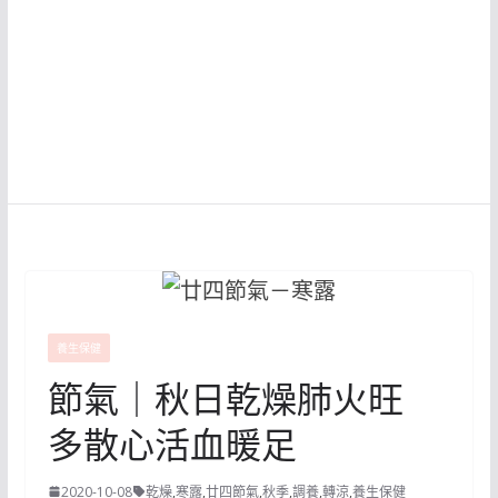
養生保健
節氣｜秋日乾燥肺火旺
多散心活血暖足
2020-10-08
乾燥
,
寒露
,
廿四節氣
,
秋季
,
調養
,
轉涼
,
養生保健