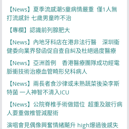
【News】夏季流感潮5童病情嚴重 僅1人無
打流感針 七歲男童昨不治
【專欄】認識前列腺肥大
【News】內地牙科店在港非法行醫 深圳衞
健委向業界發函促自查自糾及杜絕過度醫療
【News】亞洲首例 香港醫療團隊成功經電
脈衝技術治療血管畸形兒科病人
【News】兩長者食沙律或未熟蔬菜後染李斯
特菌 一人神智不清入ICU
【News】公院脊椎手術做錯位 超重及跛行病
人要重做椎管減壓術
演唱會見偶像興奮情緒飇升 high爆過後感失