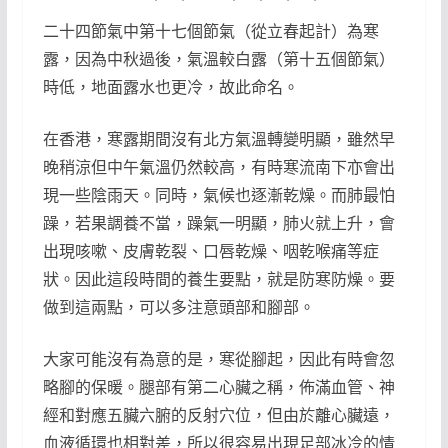
二十四節氣中第十七個節氣（從立春起計）為寒
露，因為中秋過後，氣溫較白露（第十五個節氣）
時低，地面露水也更冷，故此命名。
在香港，寒露期間沒有北方氣溫轉變明顯，雖然早
晚稍涼但中午氣溫仍然較高，有時寒流南下亦會出
現一些陰雨天。同時，氣候也逐漸乾燥。而肺最怕
躁，若果調養不當，躁氣一明顯，肺火就上升，會
出現咳嗽、皮膚乾裂、口唇乾燥、咽乾喉痛等症
狀。因此這段時間的養生要點，就是防寒防燥。要
做到這兩點，可以多注意頭部和腳部。
大家可能沒有為意的是，寒從腳起，因此有時會忽
略腳的保暖。腿部有第二心臟之稱，佈滿血管、神
經和對應五臟六腑的反射穴位，但由於離心臟遠，
血液循環也相對差，所以很容易出現足部冰冷的情