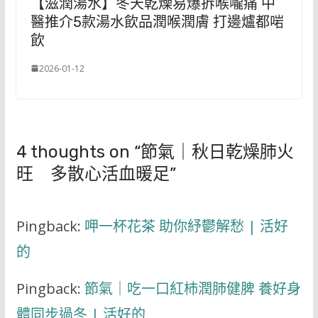
【滋潤湯水】冬天乾燥易爆拆喉嚨痛 中
醫推介5款湯水飲品潤喉潤膚 打邊爐都啱
飲
2026-01-12
4 thoughts on “
節氣｜秋日乾燥肺火
旺 多散心活血暖足
”
Pingback:
呷一杯花茶 助你紓鬱解愁 | 活好
的
Pingback:
節氣｜吃一口紅杮潤肺健脾 養好身
體同步過冬 | 活好的