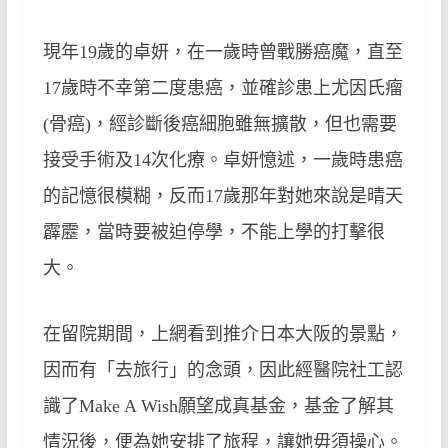
現年
19
歲的卓妍，在一歲時曾戰勝癌魔，直至
17
歲時不幸第二度患癌，並確診患上尤因氏瘤
(
骨癌
)
，經診斷後癌細胞雖無擴散，但也需要
接受手術及
14
次化療。卓妍憶述，一歲時患癌
的記憶很模糊，反而
17
歲那年對她來說是晴天
霹靂，當時要被迫停學，不能上學的打擊很
大。
在留院期間，上網看到推介日本大阪的景點，
因而有「去旅行」的念頭，因此經醫院社工認
識了
Make A Wish
願望成真基金，基金了解其
情況後，便為她安排了旅程，讓她毋須操心。