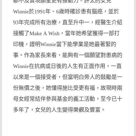
都不及實現願望更有推動力。
許太的女兒
Winnie
於
1991
年、
6
歲時確診患有腦癌，並於
93
年完成所有治療，直至升中一，經醫生介紹
接觸了
Make A Wish
，當年她希望獲得一部打
印機，證明
Winnie
當下能學業是她最著緊的
事。作為家長來看，能夠有一個願望對患病的
Winnie
在抗病或日後的人生有正面作用，一直
以來是一個接受者，但當明白旁人的鼓勵是一
份無價之後，她懂得施比受更有福，故現時兩
母女經常結伴參與基金的義工活動，至今已十
多年了，女兒的人生變得樂觀及豐富。