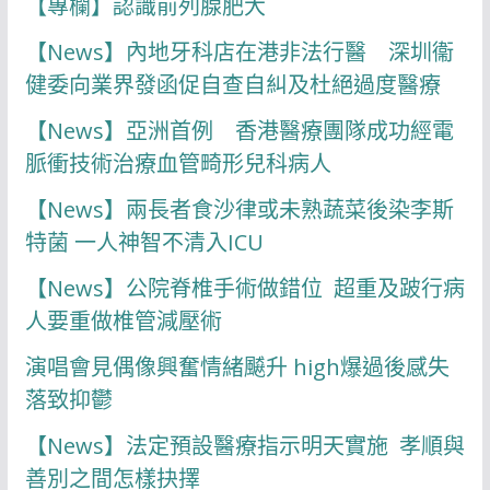
【專欄】認識前列腺肥大
【News】內地牙科店在港非法行醫 深圳衞
健委向業界發函促自查自糾及杜絕過度醫療
【News】亞洲首例 香港醫療團隊成功經電
脈衝技術治療血管畸形兒科病人
【News】兩長者食沙律或未熟蔬菜後染李斯
特菌 一人神智不清入ICU
【News】公院脊椎手術做錯位 超重及跛行病
人要重做椎管減壓術
演唱會見偶像興奮情緒飇升 high爆過後感失
落致抑鬱
【News】法定預設醫療指示明天實施 孝順與
善別之間怎樣抉擇