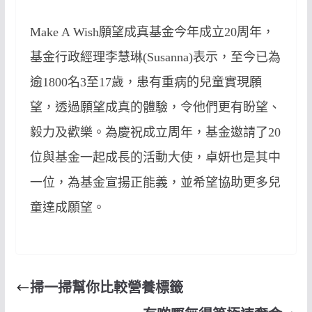
Make A Wish
願望成真基金今年成立
20
周年，
基金行政經理李慧琳
(Susanna)
表示，至今已為
逾
1800
名
3
至
17
歲，患有重病的兒童實現願
望，透過願望成真的體驗，令他們更有盼望、
毅力及歡樂。為慶祝成立周年，基金邀請了
20
位與基金一起成長的活動大使，卓妍也是其中
一位，為基金宣揚正能義，並希望協助更多兒
童達成願望。
掃一掃幫你比較營養標籤