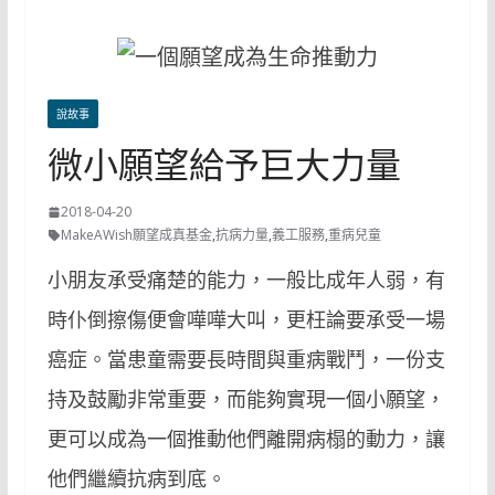
說故事
微小願望給予巨大力量
2018-04-20
MakeAWish願望成真基金
,
抗病力量
,
義工服務
,
重病兒童
小朋友承受痛楚的能力，一般比成年人弱，有
時仆倒擦傷便會嘩嘩大叫，更枉論要承受一場
癌症。當患童需要長時間與重病戰鬥，一份支
持及鼓勵非常重要，而能夠實現一個小願望，
更可以成為一個推動他們離開病榻的動力，讓
他們繼續抗病到底。