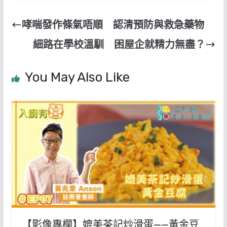
哮喘發作條氣唔順 認清預防與救急藥物
細路在學校溫馴 困屋企就精力無盡？
You May Also Like
【影像專欄】媲美茶記炒滑蛋——黃金豆