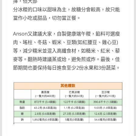
擇，但大部
分冰糉的口味以甜味為主，故糖分會較高，故只能
當作小吃或甜品，切勿當正餐。
Anson又建議大家，自製健康端午糉，餡料可選瘦
肉、瑤柱、冬菇、蝦米、豆類(如紅腰豆、雞心豆)
等，減少糯米並混入高纖食材，如糙米、紅米、藜
麥等。翻熱時建議蒸或烚，避免煎或炸。最後，佳
節期間也要保持每日進食至少2份水果和3份蔬菜。