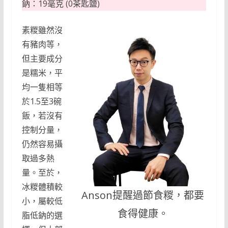
鈉：19毫克 (0茶匙鹽)
素糉雖然沒
有豬肉等，
但主要成分
是糯米，平
均一隻相等
於1.5至3碗
飯，若沒有
控制分量，
仍然容易攝
取過多熱
量。至於，
冰糉體積較
Anson提醒過節食糉，都要
小，屬較低
食得健康。
脂低鈉的選