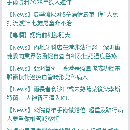
手術等料2028年投入運作
【News】夏季流感潮5童病情嚴重 僅1人無
打流感針 七歲男童昨不治
【專欄】認識前列腺肥大
【News】內地牙科店在港非法行醫 深圳衞
健委向業界發函促自查自糾及杜絕過度醫療
【News】亞洲首例 香港醫療團隊成功經電
脈衝技術治療血管畸形兒科病人
【News】兩長者食沙律或未熟蔬菜後染李斯
特菌 一人神智不清入ICU
【News】公院脊椎手術做錯位 超重及跛行病
人要重做椎管減壓術