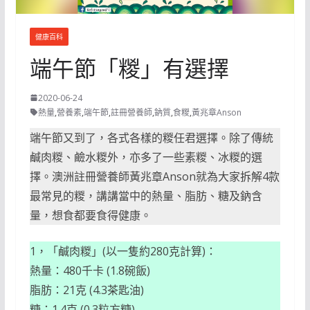
健康百科
端午節「糉」有選擇
2020-06-24
熱量
,
營養素
,
端午節
,
註冊營養師
,
鈉質
,
食糉
,
黃兆章Anson
端午節又到了，各式各樣的糉任君選擇。除了傳統
鹹肉糉、鹼水糉外，亦多了一些素糉、冰糉的選
擇。澳洲註冊營養師黃兆章Anson就為大家拆解4款
最常見的糉，講講當中的熱量、脂肪、糖及鈉含
量，想食都要食得健康。
1，「鹹肉糉」(以一隻約280克計算)：
熱量：480千卡 (1.8碗飯)
脂肪：21克 (4.3茶匙油)
糖：1.4克 (0.3粒方糖)