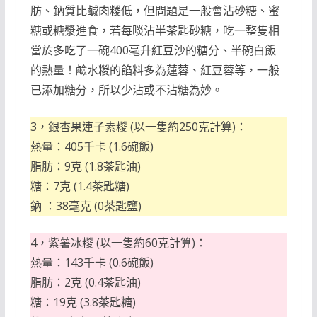
肪、鈉質比鹹肉糉低，但問題是一般會沾砂糖、蜜
糖或糖漿進食，若每啖沾半茶匙砂糖，吃一整隻相
當於多吃了一碗400毫升紅豆沙的糖分、半碗白飯
的熱量！鹼水糉的餡料多為蓮蓉、紅豆蓉等，一般
已添加糖分，所以少沾或不沾糖為妙。
3，銀杏果連子素糉 (以一隻約250克計算)：
熱量：405千卡 (1.6碗飯)
脂肪：9克 (1.8茶匙油)
糖：7克 (1.4茶匙糖)
鈉 ：38毫克 (0茶匙鹽)
4，紫薯冰糉 (以一隻約60克計算)：
熱量：143千卡 (0.6碗飯)
脂肪：2克 (0.4茶匙油)
糖：19克 (3.8茶匙糖)