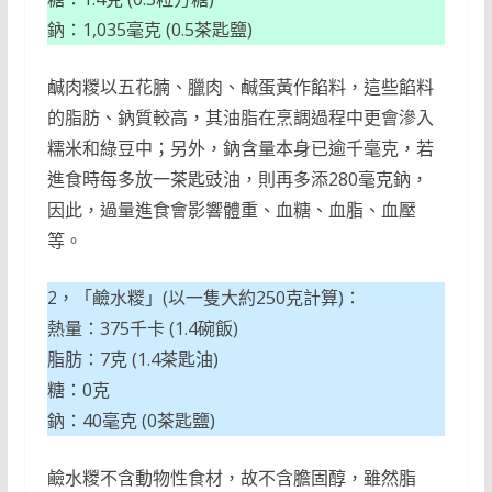
鈉：1,035毫克 (0.5茶匙鹽)
鹹肉糉以五花腩、臘肉、鹹蛋黃作餡料，這些餡料
的脂肪、鈉質較高，其油脂在烹調過程中更會滲入
糯米和綠豆中；另外，鈉含量本身已逾千毫克，若
進食時每多放一茶匙豉油，則再多添280毫克鈉，
因此，過量進食會影響體重、血糖、血脂、血壓
等。
2，「鹼水糉」(以一隻大約250克計算)：
熱量：375千卡 (1.4碗飯)
脂肪：7克 (1.4茶匙油)
糖：0克
鈉：40毫克 (0茶匙鹽)
鹼水糉不含動物性食材，故不含膽固醇，雖然脂