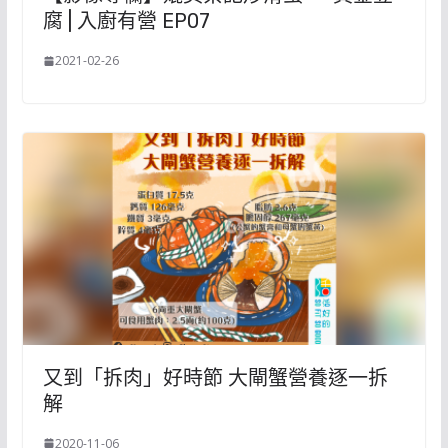
腐 | 入廚有營 EP07
2021-02-26
又到「拆肉」好時節 大閘蟹營養逐一拆
解
2020-11-06