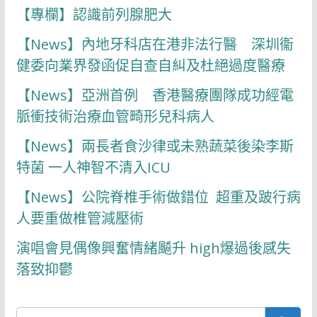
【專欄】認識前列腺肥大
【News】內地牙科店在港非法行醫 深圳衞
健委向業界發函促自查自糾及杜絕過度醫療
【News】亞洲首例 香港醫療團隊成功經電
脈衝技術治療血管畸形兒科病人
【News】兩長者食沙律或未熟蔬菜後染李斯
特菌 一人神智不清入ICU
【News】公院脊椎手術做錯位 超重及跛行病
人要重做椎管減壓術
演唱會見偶像興奮情緒飇升 high爆過後感失
落致抑鬱