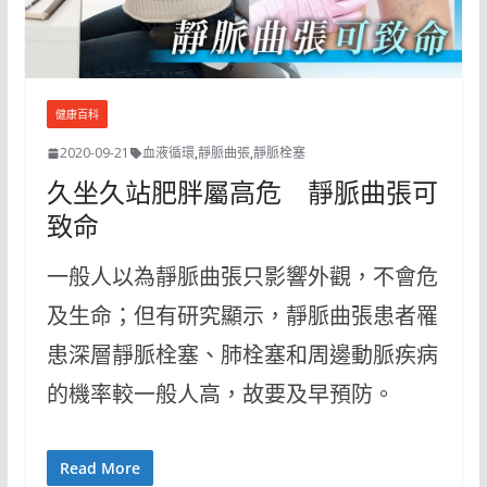
健康百科
2020-09-21
血液循環
,
靜脈曲張
,
靜脈栓塞
久坐久站肥胖屬高危 靜脈曲張可
致命
一般人以為靜脈曲張只影響外觀，不會危
及生命；但有研究顯示，靜脈曲張患者罹
患深層靜脈栓塞、肺栓塞和周邊動脈疾病
的機率較一般人高，故要及早預防。
Read More