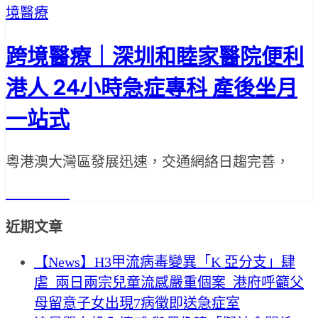
境醫療
跨境醫療｜深圳和睦家醫院便利
港人 24小時急症專科 產後坐月
一站式
粵港澳大灣區發展迅速，交通網絡日趨完善，
Read More
近期文章
【News】H3甲流病毒變異「K 亞分支」肆
虐 兩日兩宗兒童流感嚴重個案 港府呼籲父
母留意子女出現7病徵即送急症室