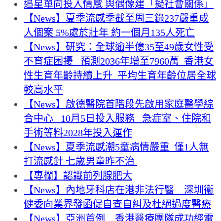
追星單向投入情感 與偶像建「擬社會關係」
【News】夏季流感季截至周三錄237嚴重成
人個案 5%處於壯年 約一個月135人死亡
【News】研究：全球逾半億35至49歲女性受
不育症困擾 預測2036年增至7960萬 香港女
性生育年齡持續上升 平均生育年齡位居全球
較高水平
【News】啟德醫院首階段先啟用家庭醫學綜
合中心 10月5日投入服務 急症室、住院和
手術等料2028年投入運作
【News】夏季流感潮5童病情嚴重 僅1人無
打流感針 七歲男童昨不治
【專欄】認識前列腺肥大
【News】內地牙科店在港非法行醫 深圳衞
健委向業界發函促自查自糾及杜絕過度醫療
【News】亞洲首例 香港醫療團隊成功經電