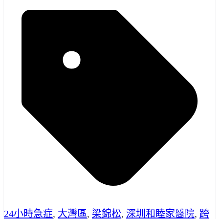
24小時急症
,
大灣區
,
梁錦松
,
深圳和睦家醫院
,
跨