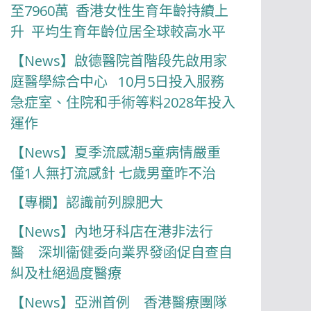
至7960萬 香港女性生育年齡持續上
升 平均生育年齡位居全球較高水平
【News】啟德醫院首階段先啟用家
庭醫學綜合中心 10月5日投入服務
急症室、住院和手術等料2028年投入
運作
【News】夏季流感潮5童病情嚴重
僅1人無打流感針 七歲男童昨不治
【專欄】認識前列腺肥大
【News】內地牙科店在港非法行
醫 深圳衞健委向業界發函促自查自
糾及杜絕過度醫療
【News】亞洲首例 香港醫療團隊