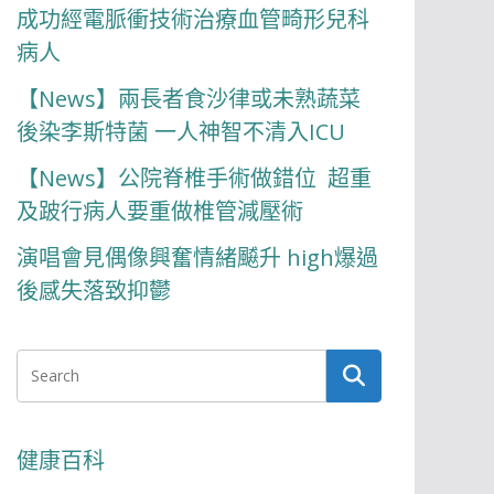
成功經電脈衝技術治療血管畸形兒科
病人
【News】兩長者食沙律或未熟蔬菜
後染李斯特菌 一人神智不清入ICU
【News】公院脊椎手術做錯位 超重
及跛行病人要重做椎管減壓術
演唱會見偶像興奮情緒飇升 high爆過
後感失落致抑鬱
健康百科