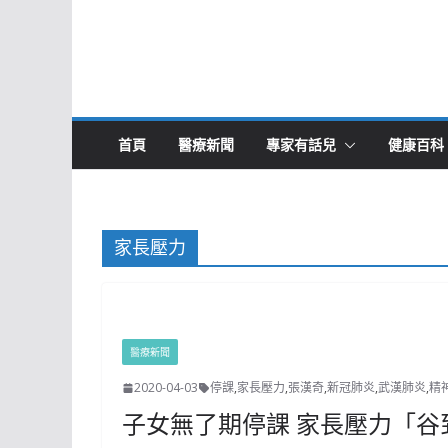
首頁
醫療新聞
專家有話兒
健康百科
家長壓力
醫療新聞
2020-04-03
停課
,
家長壓力
,
張漢奇
,
新冠肺炎
,
武漢肺炎
,
精
子女無了期停課 家長壓力「谷