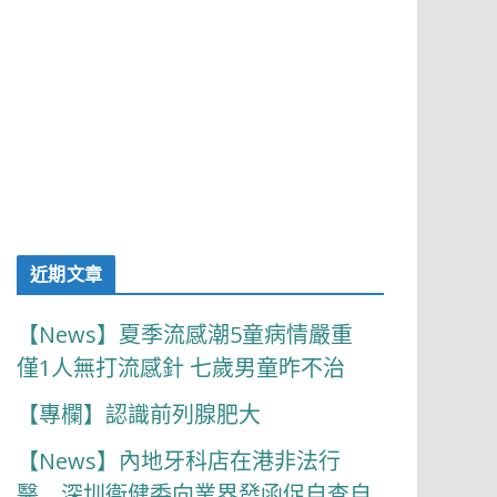
近期文章
【News】夏季流感潮5童病情嚴重
僅1人無打流感針 七歲男童昨不治
【專欄】認識前列腺肥大
【News】內地牙科店在港非法行
醫 深圳衞健委向業界發函促自查自