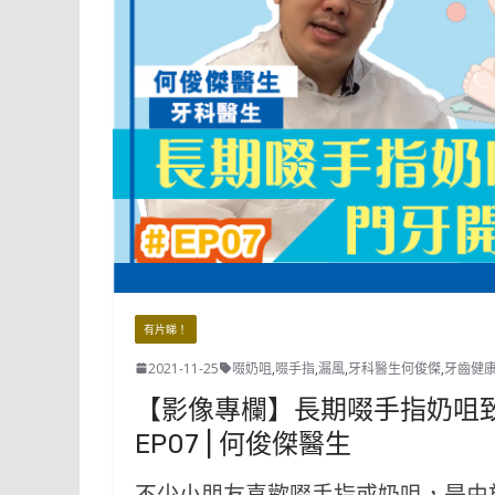
有片睇！
2021-11-25
啜奶咀
,
啜手指
,
漏風
,
牙科醫生何俊傑
,
牙齒健
【影像專欄】長期啜手指奶咀致
EP07 | 何俊傑醫生
不少小朋友喜歡啜手指或奶咀，是由