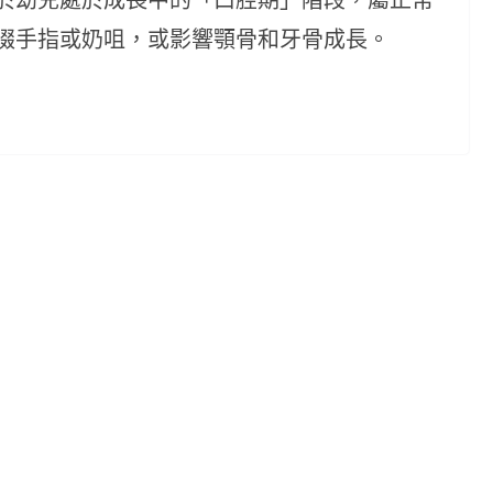
啜手指或奶咀，或影響顎骨和牙骨成長。