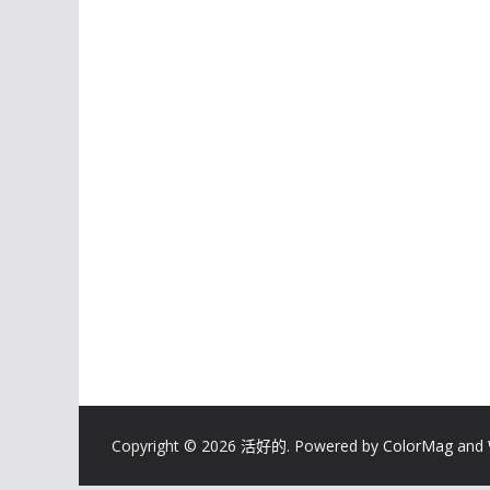
Copyright © 2026
活好的
. Powered by
ColorMag
and