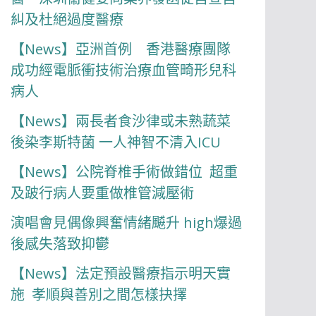
糾及杜絕過度醫療
【News】亞洲首例 香港醫療團隊
成功經電脈衝技術治療血管畸形兒科
病人
【News】兩長者食沙律或未熟蔬菜
後染李斯特菌 一人神智不清入ICU
【News】公院脊椎手術做錯位 超重
及跛行病人要重做椎管減壓術
演唱會見偶像興奮情緒飇升 high爆過
後感失落致抑鬱
【News】法定預設醫療指示明天實
施 孝順與善別之間怎樣抉擇