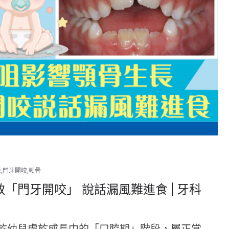
康
,
門牙開咬
,
顎骨
「門牙開咬」 說話漏風難進食 | 牙科
於幼兒處於成長中的「口腔期」階段，屬正常