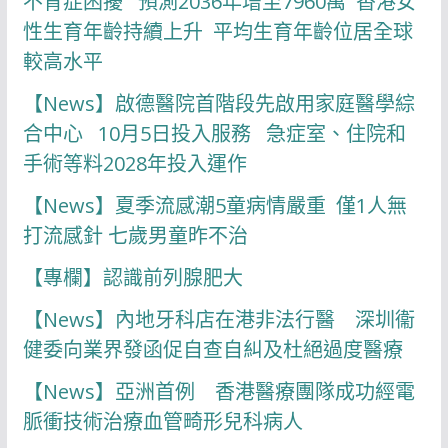
不育症困擾 預測2036年增至7960萬 香港女
性生育年齡持續上升 平均生育年齡位居全球
較高水平
【News】啟德醫院首階段先啟用家庭醫學綜
合中心 10月5日投入服務 急症室、住院和
手術等料2028年投入運作
【News】夏季流感潮5童病情嚴重 僅1人無
打流感針 七歲男童昨不治
【專欄】認識前列腺肥大
【News】內地牙科店在港非法行醫 深圳衞
健委向業界發函促自查自糾及杜絕過度醫療
【News】亞洲首例 香港醫療團隊成功經電
脈衝技術治療血管畸形兒科病人