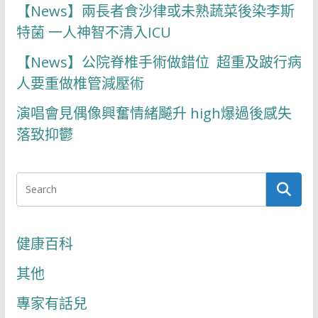
【News】兩長者食沙律或未熟蔬菜後染李斯
特菌 一人神智不清入ICU
【News】公院脊椎手術做錯位 超重及跛行病
人要重做椎管減壓術
演唱會見偶像興奮情緒飇升 high爆過後感失
落致抑鬱
健康百科
其他
專家有話兒