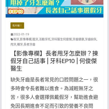
有片睇！
2022-01-19
假牙
,
影像專欄
,
植牙
,
活動牙托
,
牙科醫生何俊傑
,
牙齒健康
,
牙齒缺失
,
甩牙
,
種牙
,
長者牙齒
【影像專欄】長者甩牙怎麼辦？揀
假牙自己話事 | 牙科EP10 | 何俊傑
醫生
缺失牙齒是長者常見的口腔問題之一，很
多時會令長者難以進食。為減輕無牙之
苦，很多人會選擇佩戴假牙，幫助進食避
免因長期進食不足而引致的營養不良問