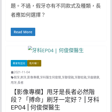
題。不過，假牙亦有不同款式及種類，長
者應如何選擇？
Read More
專家有話兒
有片睇！
2021-11-04
假牙
,
刷牙
,
影像專欄
,
牙科醫生何俊傑
,
牙腳侵蝕
,
牙腳蛀蝕
,
牙齒健康
,
甩牙
,
長者
【影像專欄】甩牙是長者必然階
段？「搏命」刷牙一定好？ | 牙科
EP04 | 何俊傑醫生