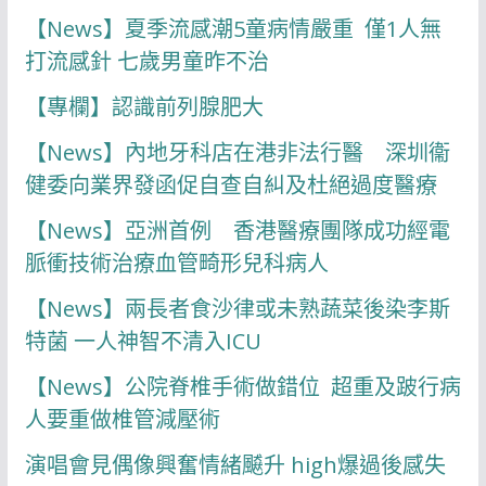
【News】夏季流感潮5童病情嚴重 僅1人無
打流感針 七歲男童昨不治
【專欄】認識前列腺肥大
【News】內地牙科店在港非法行醫 深圳衞
健委向業界發函促自查自糾及杜絕過度醫療
【News】亞洲首例 香港醫療團隊成功經電
脈衝技術治療血管畸形兒科病人
【News】兩長者食沙律或未熟蔬菜後染李斯
特菌 一人神智不清入ICU
【News】公院脊椎手術做錯位 超重及跛行病
人要重做椎管減壓術
演唱會見偶像興奮情緒飇升 high爆過後感失