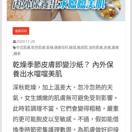
健康百科
2020-11-25
中式肌膚
,
乾性肌膚
,
乾燥
,
健康百科
,
敏感
,
敏感肌
,
油性肌膚
,
皮膚
,
護膚
,
轉季
乾燥季節皮膚即變沙紙？ 內外保
養出水噹噹美肌
深秋乾燥，加上溫差大、忽冷忽熱的天
氣，女生嬌嫩的肌膚無可避免受到影響。
此時若調理不當，它們會變得粗糙，嚴重
的更可能脫皮以至敏感。不過，假如能借
換季時節密集護理數周，為肌膚做好迎接