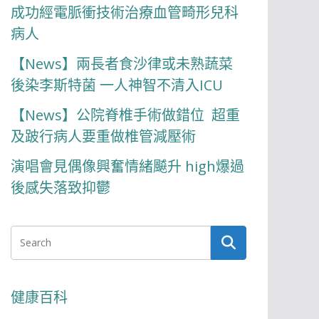
成功經電脈衝技術治療血管畸形兒科
病人
【News】兩長者食沙律或未熟蔬菜
後染李斯特菌 一人神智不清入ICU
【News】公院脊椎手術做錯位 超重
及跛行病人要重做椎管減壓術
演唱會見偶像興奮情緒飇升 high爆過
後感失落致抑鬱
健康百科