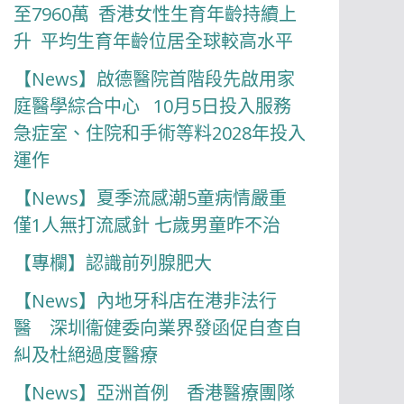
至7960萬 香港女性生育年齡持續上
升 平均生育年齡位居全球較高水平
【News】啟德醫院首階段先啟用家
庭醫學綜合中心 10月5日投入服務
急症室、住院和手術等料2028年投入
運作
【News】夏季流感潮5童病情嚴重
僅1人無打流感針 七歲男童昨不治
【專欄】認識前列腺肥大
【News】內地牙科店在港非法行
醫 深圳衞健委向業界發函促自查自
糾及杜絕過度醫療
【News】亞洲首例 香港醫療團隊