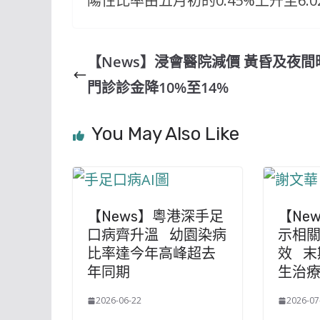
陽性比率由五月初的0.45%上升至6.0
【News】浸會醫院減價 黃昏及夜間
門診診金降10%至14%
You May Also Like
【News】粵港深手足
【Ne
口病齊升溫 幼園染病
示相關
比率達今年高峰超去
效 末
年同期
生治
2026-06-22
2026-07