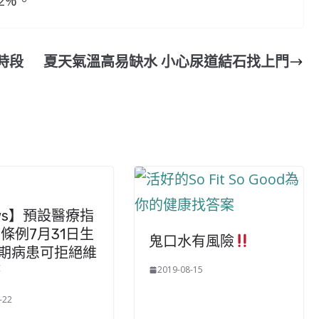
2%。
時段
夏天氣溫高易缺水 小心尿道結石找上門
ws】預設醫療指
條例7月31日生
鬼口水有風險
期病患可拒絕維
療
2019-08-15
-22