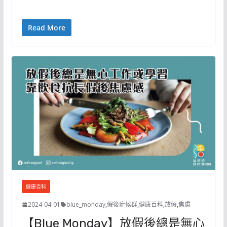
Read More
健康百科
2024-04-01
blue_monday
,
假後症候群
,
健康百科
,
放假
,
焦慮
【Blue Monday】放假後總是無心