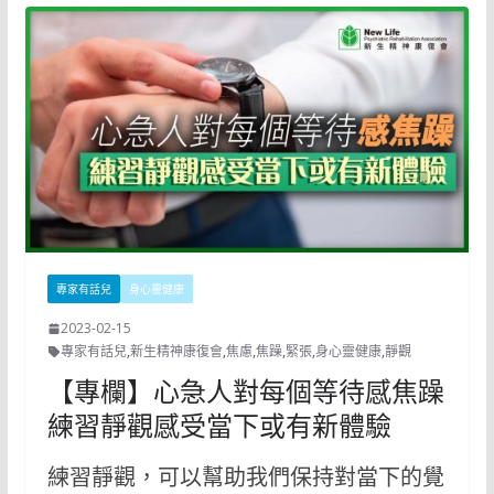
專家有話兒
身心靈健康
2023-02-15
專家有話兒
,
新生精神康復會
,
焦慮
,
焦躁
,
緊張
,
身心靈健康
,
靜觀
【專欄】心急人對每個等待感焦躁
練習靜觀感受當下或有新體驗
練習靜觀，可以幫助我們保持對當下的覺