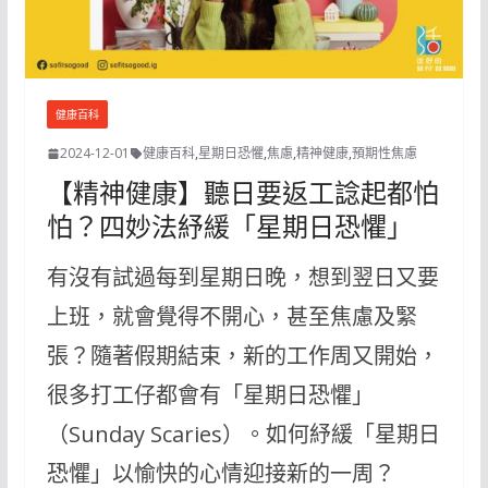
健康百科
2024-12-01
健康百科
,
星期日恐懼
,
焦慮
,
精神健康
,
預期性焦慮
【精神健康】聽日要返工諗起都怕
怕？四妙法紓緩「星期日恐懼」
有沒有試過每到星期日晚，想到翌日又要
上班，就會覺得不開心，甚至焦慮及緊
張？隨著假期結束，新的工作周又開始，
很多打工仔都會有「星期日恐懼」
（Sunday Scaries）。如何紓緩「星期日
恐懼」以愉快的心情迎接新的一周？