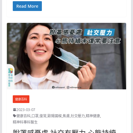
Read More
健康百科
2023-03-07
健康百科
,
口罩
,
復常
,
歐陽國樑
,
焦慮
,
社交壓力
,
精神健康
,
精神科專科醫生