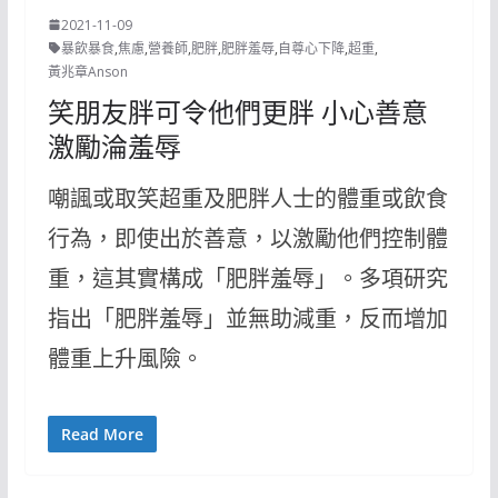
2021-11-09
暴飲暴食
,
焦慮
,
營養師
,
肥胖
,
肥胖羞辱
,
自尊心下降
,
超重
,
黃兆章Anson
笑朋友胖可令他們更胖 小心善意
激勵淪羞辱
嘲諷或取笑超重及肥胖人士的體重或飲食
行為，即使出於善意，以激勵他們控制體
重，這其實構成「肥胖羞辱」。多項研究
指出「肥胖羞辱」並無助減重，反而增加
體重上升風險。
Read More