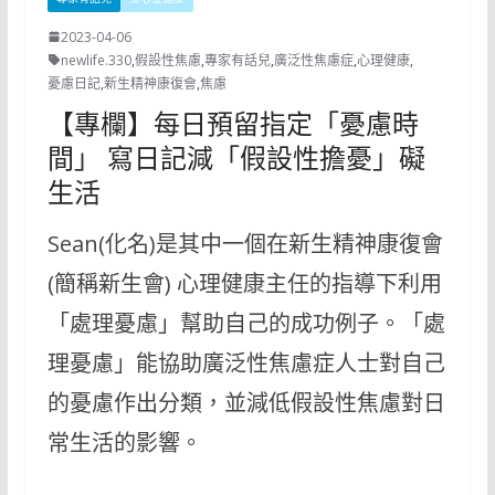
2023-04-06
newlife.330
,
假設性焦慮
,
專家有話兒
,
廣泛性焦慮症
,
心理健康
,
憂慮日記
,
新生精神康復會
,
焦慮
【專欄】每日預留指定「憂慮時
間」 寫日記減「假設性擔憂」礙
生活
Sean(化名)是其中一個在新生精神康復會
(簡稱新生會) 心理健康主任的指導下利用
「處理憂慮」幫助自己的成功例子。「處
理憂慮」能協助廣泛性焦慮症人士對自己
的憂慮作出分類，並減低假設性焦慮對日
常生活的影響。