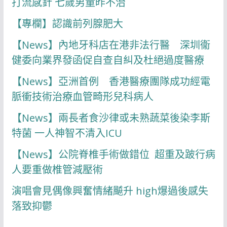
打流感針 七歲男童昨不治
【專欄】認識前列腺肥大
【News】內地牙科店在港非法行醫 深圳衞
健委向業界發函促自查自糾及杜絕過度醫療
【News】亞洲首例 香港醫療團隊成功經電
脈衝技術治療血管畸形兒科病人
【News】兩長者食沙律或未熟蔬菜後染李斯
特菌 一人神智不清入ICU
【News】公院脊椎手術做錯位 超重及跛行病
人要重做椎管減壓術
演唱會見偶像興奮情緒飇升 high爆過後感失
落致抑鬱