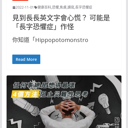
2022-11-01
健康百科
,
恐懼
,
焦慮
,
讀寫
,
長字恐懼症
見到長長英文字會心慌？ 可能是
「長字恐懼症」作怪
你知道「Hippopotomonstro
Read More