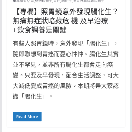
專家有話兒
,
施婉珍醫生
,
胃癌
,
腸化生
,
腸胃肝臟科專科醫生
【專欄】照胃鏡意外發現腸化生？
無痛無症狀暗藏危 機 及早治療
+飲食調養是關鍵
有些人照胃鏡時，意外發現「腸化生」，
隨即聯想到胃癌而憂心忡忡。腸化生其實
並不罕見，並非所有腸化生都會走向癌
變。只要及早發現，配合生活調整，可大
大減低變成胃癌的風險。本期將帶大家認
識「腸化生」。
Read More