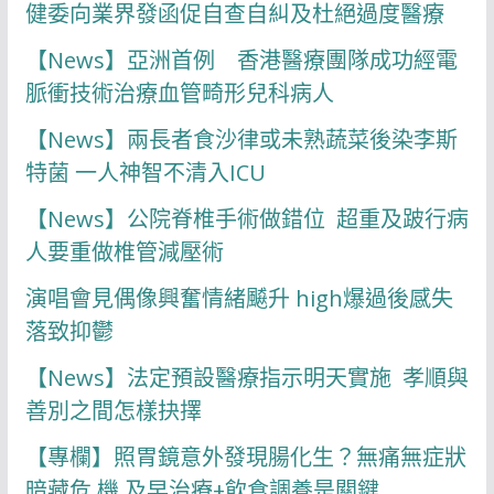
健委向業界發函促自查自糾及杜絕過度醫療
【News】亞洲首例 香港醫療團隊成功經電
脈衝技術治療血管畸形兒科病人
【News】兩長者食沙律或未熟蔬菜後染李斯
特菌 一人神智不清入ICU
【News】公院脊椎手術做錯位 超重及跛行病
人要重做椎管減壓術
演唱會見偶像興奮情緒飇升 high爆過後感失
落致抑鬱
【News】法定預設醫療指示明天實施 孝順與
善別之間怎樣抉擇
【專欄】照胃鏡意外發現腸化生？無痛無症狀
暗藏危 機 及早治療+飲食調養是關鍵