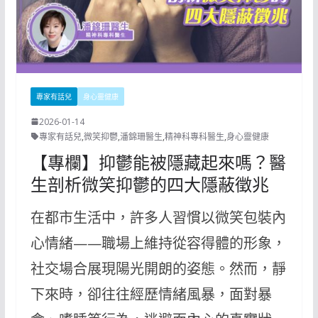
專家有話兒
身心靈健康
2026-01-14
專家有話兒
,
微笑抑鬱
,
潘錦珊醫生
,
精神科專科醫生
,
身心靈健康
【專欄】抑鬱能被隱藏起來嗎？醫
生剖析微笑抑鬱的四大隱蔽徵兆
在都市生活中，許多人習慣以微笑包裝內
心情緒——職場上維持從容得體的形象，
社交場合展現陽光開朗的姿態。然而，靜
下來時，卻往往經歷情緒風暴，面對暴