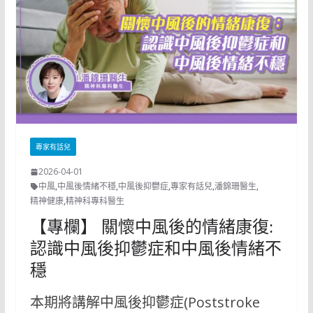
專家有話兒
2026-04-01
中風
,
中風後情緒不穩
,
中風後抑鬱症
,
專家有話兒
,
潘錦珊醫生
,
精神健康
,
精神科專科醫生
【專欄】 關懷中風後的情緒康復:
認識中風後抑鬱症和中風後情緒不
穩
本期將講解中風後抑鬱症(Poststroke