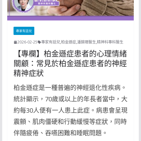
專家有話兒
2026-02-25
專家有話兒
,
柏金遜症
,
潘錦珊醫生
,
精神科專科醫生
【專欄】柏金遜症患者的心理情緒
關顧：常見於柏金遜症患者的神經
精神症狀
柏金遜症是一種普遍的神經退化性疾病。
統計顯示，70歲或以上的年長者當中，大
約每30人便有一人患上此症。病患會呈現
震顫、肌肉僵硬和行動緩慢等症狀，同時
伴隨疲倦、吞嚥困難和睡眠問題。