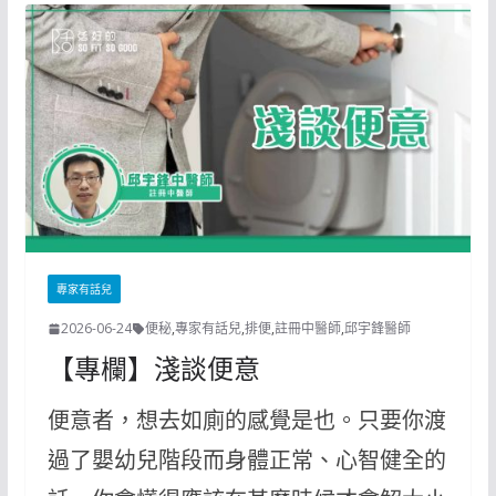
專家有話兒
2026-06-24
便秘
,
專家有話兒
,
排便
,
註冊中醫師
,
邱宇鋒醫師
【專欄】淺談便意
便意者，想去如廁的感覺是也。只要你渡
過了嬰幼兒階段而身體正常、心智健全的