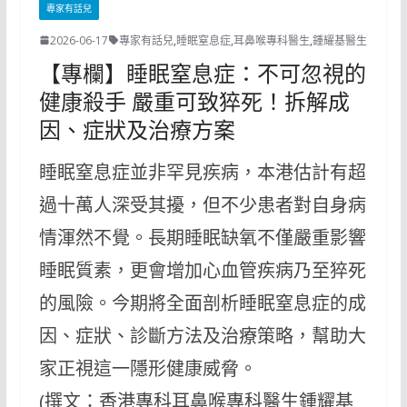
專家有話兒
2026-06-17
專家有話兒
,
睡眠窒息症
,
耳鼻喉專科醫生
,
鍾耀基醫生
【專欄】睡眠窒息症：不可忽視的
健康殺手 嚴重可致猝死！拆解成
因、症狀及治療方案
睡眠窒息症並非罕見疾病，本港估計有超
過十萬人深受其擾，但不少患者對自身病
情渾然不覺。長期睡眠缺氧不僅嚴重影響
睡眠質素，更會增加心血管疾病乃至猝死
的風險。今期將全面剖析睡眠窒息症的成
因、症狀、診斷方法及治療策略，幫助大
家正視這一隱形健康威脅。
(撰文：香港專科耳鼻喉專科醫生鍾耀基