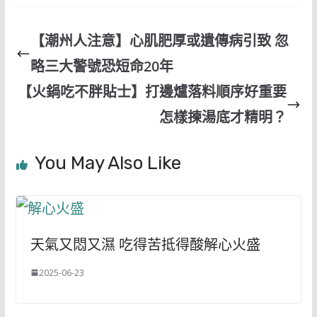
【潮州人注意】心肌肥厚或遺傳病引致 忽
略三大警號恐短命20年
【火鍋吃不胖貼士】打邊爐落料順序好重要
怎樣揀湯底才精明？
You May Also Like
天氣又悶又濕 吃得苦抵得酸解心火盛
2025-06-23