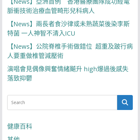
【News】亞洲首例 香港醫療團隊成功經電
脈衝技術治療血管畸形兒科病人
【News】兩長者食沙律或未熟蔬菜後染李斯
特菌 一人神智不清入ICU
【News】公院脊椎手術做錯位 超重及跛行病
人要重做椎管減壓術
演唱會見偶像興奮情緒飇升 high爆過後感失
落致抑鬱
健康百科
其他