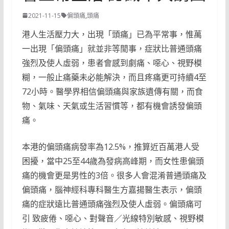
2021-11-15
偏頭痛
,
頭痛
港人生活壓力大，出現「頭痛」已為平常事，惟萬
一出現「偏頭痛」就並非等閒事，症狀比普通頭痛
強烈及使人虛弱，患者會感到劇痛、噁心、視野模
糊，一般止痛藥未必能解決，而且疼痛更可持續4至
72小時。醫學界相信偏頭痛與家族遺傳有關，而食
物、氣味、天氣或生活習慣等，都有機會誘發偏頭
痛。
本港的偏頭痛病發率為12.5%，推算近百萬港人受
困擾，當中25至44歲為發病高峰期，而女性患偏頭
痛的機會更是男性的3倍。很多人會混淆普通頭痛及
偏頭痛，腦神經科專科醫生方嘉揚醫生表示，偏頭
痛的症狀遠比普通頭痛強烈及使人虛弱。偏頭痛可
引 致疲倦、噁心、對聲音／光線特別敏感、視野模